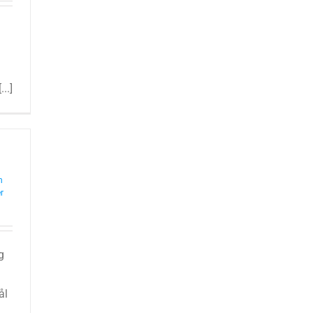
..]
n
r
g
ål