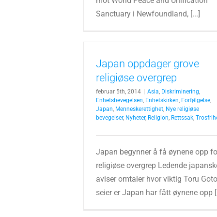
mot World Peace and Unification
Sanctuary i Newfoundland, [...]
Japan oppdager grove
religiøse overgrep
februar 5th, 2014
|
Asia
,
Diskriminering
,
Enhetsbevegelsen
,
Enhetskirken
,
Forfølgelse
,
Japan
,
Menneskerettighet
,
Nye religiøse
bevegelser
,
Nyheter
,
Religion
,
Rettssak
,
Trosfrih
Japan begynner å få øynene opp fo
religiøse overgrep Ledende japansk
aviser omtaler hvor viktig Toru Got
seier er Japan har fått øynene opp [.