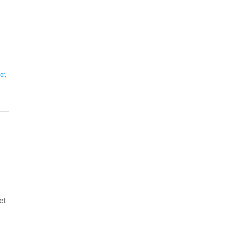
er
,
et