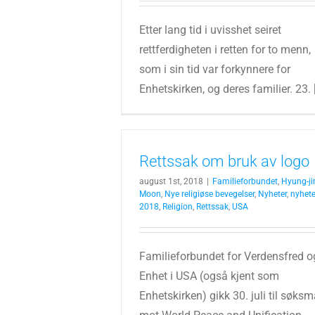
Etter lang tid i uvisshet seiret
rettferdigheten i retten for to menn,
som i sin tid var forkynnere for
Enhetskirken, og deres familier. 23. [.
Rettssak om bruk av logo
august 1st, 2018
|
Familieforbundet
,
Hyung-ji
Moon
,
Nye religiøse bevegelser
,
Nyheter
,
nyhete
2018
,
Religion
,
Rettssak
,
USA
Familieforbundet for Verdensfred o
Enhet i USA (også kjent som
Enhetskirken) gikk 30. juli til søksm