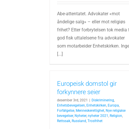
Abe-attentatet. Advokater «mot
åndelige salg» – eller mot religiøs
frihet? Etter forbrytelsen tok media 
god fisk uttalelsene fra advokater
som motarbeider Enhetskirken. Ing
[...]
Europeisk domstol gir
forkynnere seier
desember 3rd, 2021
|
Diskriminering
,
Enhetsbevegelsen
,
Enhetskirken
,
Europa
,
Forfølgelse
,
Menneskerettighet
,
Nye religiøse
bevegelser
,
Nyheter
,
nyheter 2021
,
Religion
,
Rettssak
,
Russland
,
Trosfrihet