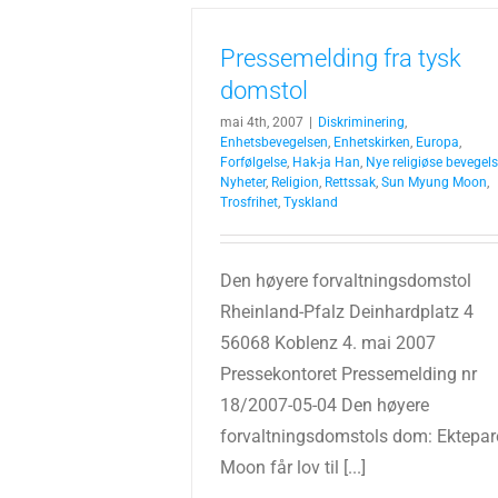
Pressemelding fra tysk
domstol
mai 4th, 2007
|
Diskriminering
,
Enhetsbevegelsen
,
Enhetskirken
,
Europa
,
Forfølgelse
,
Hak-ja Han
,
Nye religiøse bevegels
Nyheter
,
Religion
,
Rettssak
,
Sun Myung Moon
,
Trosfrihet
,
Tyskland
Den høyere forvaltningsdomstol
Rheinland-Pfalz Deinhardplatz 4
56068 Koblenz 4. mai 2007
Pressekontoret Pressemelding nr
18/2007-05-04 Den høyere
forvaltningsdomstols dom: Ektepar
Moon får lov til [...]