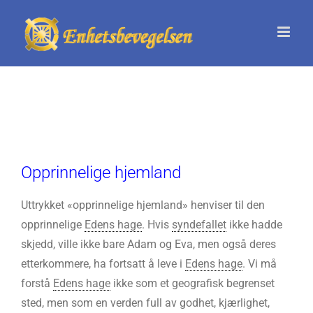
Skip
to
content
Opprinnelige hjemland
Uttrykket «opprinnelige hjemland» henviser til den
opprinnelige
Edens hage
. Hvis
syndefallet
ikke hadde
skjedd, ville ikke bare Adam og Eva, men også deres
etterkommere, ha fortsatt å leve i
Edens hage
. Vi må
forstå
Edens hage
ikke som et geografisk begrenset
sted, men som en verden full av godhet, kjærlighet,