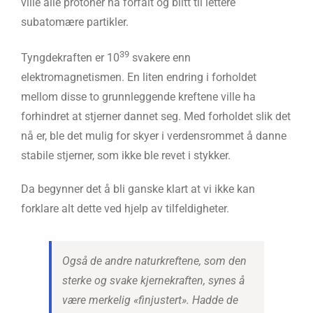
ville alle protoner ha forfalt og blitt til lettere
subatomære partikler.
39
Tyngdekraften er 10
svakere enn
elektromagnetismen. En liten endring i forholdet
mellom disse to grunnleggende kreftene ville ha
forhindret at stjerner dannet seg. Med forholdet slik det
nå er, ble det mulig for skyer i verdensrommet å danne
stabile stjerner, som ikke ble revet i stykker.
Da begynner det å bli ganske klart at vi ikke kan
forklare alt dette ved hjelp av tilfeldigheter.
Også de andre naturkreftene, som den
sterke og svake kjernekraften, synes å
være merkelig «finjustert». Hadde de