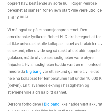
opprørt hav, bestående av sorte hull.
Roger Penrose
beregnet at sjansen for en jevn start ville være utrolige
10123
1 til 10
.
Vi må også se på ekspansjonsproblemet. Den
amerikanske fysikeren Robert H. Dicke beregnet at for
at ikke universet skulle kollapse i løpet av brøkdelen av
et sekund, eller utvide seg så raskt at det aldri oppsto
galakser, måtte utvidelseshastigheten være uhyre
finjustert. Hvis hastigheten hadde vært en milliontedel
mindre da
Big bang
var ett sekund gammelt, ville det
hele ha kollapset før temperaturen falt under 10 000 K
(Kelvin). En tilsvarende økning i hastigheten og
stjernene ville aldri ha blitt dannet.
Dersom forholdene i
Big bang
ikke hadde vært akkurat