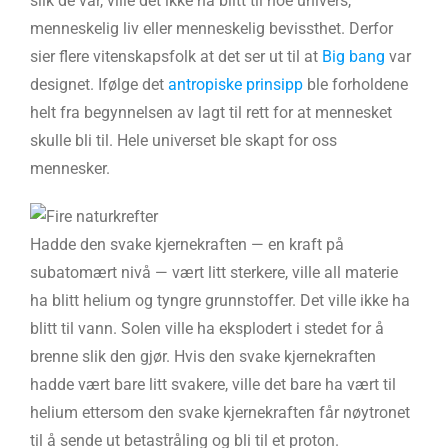
slik de var, ville det ikke ha blitt til noe univers,
menneskelig liv eller menneskelig bevissthet. Derfor
sier flere vitenskapsfolk at det ser ut til at
Big bang
var
designet. Ifølge det
antropiske prinsipp
ble forholdene
helt fra begynnelsen av lagt til rett for at mennesket
skulle bli til. Hele universet ble skapt for oss
mennesker.
Hadde den svake kjernekraften — en kraft på
subatomært nivå — vært litt sterkere, ville all materie
ha blitt helium og tyngre grunnstoffer. Det ville ikke ha
blitt til vann. Solen ville ha eksplodert i stedet for å
brenne slik den gjør. Hvis den svake kjernekraften
hadde vært bare litt svakere, ville det bare ha vært til
helium ettersom den svake kjernekraften får nøytronet
til å sende ut betastråling og bli til et proton.