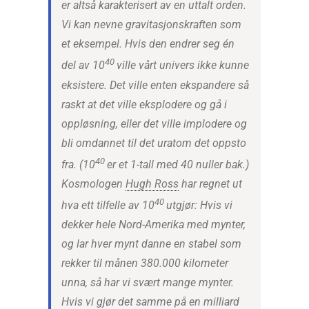
er altså karakterisert av en uttalt orden.
Vi kan nevne gravitasjonskraften som
et eksempel. Hvis den endrer seg én
40
del av 10
ville vårt univers ikke kunne
eksistere. Det ville enten ekspandere så
raskt at det ville eksplodere og gå i
oppløsning, eller det ville implodere og
bli omdannet til det uratom det oppsto
40
fra. (10
er et 1-tall med 40 nuller bak.)
Kosmologen
Hugh Ross
har regnet ut
40
hva ett tilfelle av 10
utgjør: Hvis vi
dekker hele Nord-Amerika med mynter,
og lar hver mynt danne en stabel som
rekker til månen 380.000 kilometer
unna, så har vi svært mange mynter.
Hvis vi gjør det samme på en milliard