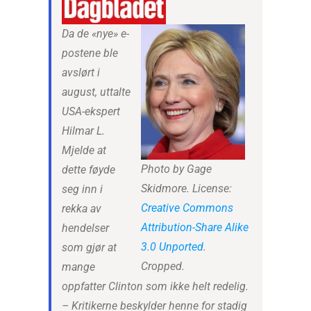
Da de «nye» e-
postene ble
avslørt i
august, uttalte
USA-ekspert
Hilmar L.
Mjelde at
Photo by Gage
dette føyde
Skidmore. License:
seg inn i
Creative Commons
rekka av
Attribution-Share Alike
hendelser
3.0 Unported
.
som gjør at
Cropped.
mange
oppfatter Clinton som ikke helt redelig.
– Kritikerne beskylder henne for stadig