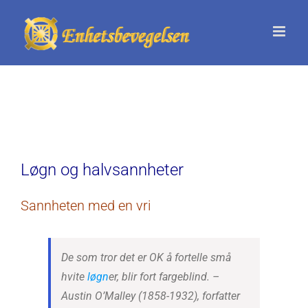
Skip
to
content
Løgn og halvsannheter
Sannheten med en vri
De som tror det er OK å fortelle små
hvite
løgn
er, blir fort fargeblind.
–
Austin O’Malley (1858-1932), forfatter