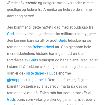
Ærede nåværende og tidligere statsoverhoder, ærede
geistlige og ledere fra Amerika og hele verden, mine
damer og herrer!
Jeg kommer til dette møtet i dag med et budskap fra
Gud
, en advarsel til jordens seks milliarder innbyggere.
Jeg kjenner bare så altfor godt
Gud
s tidsskjema og
retningen hans
frelsesarbeid
tar. Opp gjennom hele
menneskehetens historie har ingen hatt en klar
forståelse av
Gud
s situasjon og hans hjerte. Men jeg er
i stand til å forklare slike ting til dere i dag, i tidsalderen
som er de «
siste dager
» i
Gud
s enorme
gjenoppreisningsarbeid
. Dermed håper jeg å gi en
korrekt forståelse av ansvaret vi må ta på oss og
retningen vi må gå. Talen min har som tema: «Er vi
Gud
s barn, som virkelig elsker og tjener ham, streber vi