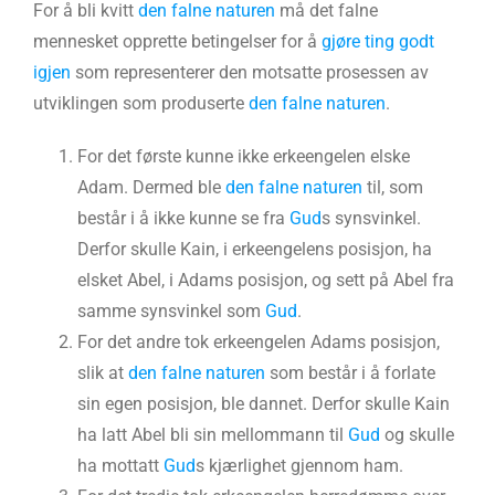
For å bli kvitt
den falne naturen
må det falne
mennesket opprette betingelser for å
gjøre ting godt
igjen
som representerer den motsatte prosessen av
utviklingen som produserte
den falne naturen
.
For det første kunne ikke erkeengelen elske
Adam. Dermed ble
den falne naturen
til, som
består i å ikke kunne se fra
Gud
s synsvinkel.
Derfor skulle Kain, i erkeengelens posisjon, ha
elsket Abel, i Adams posisjon, og sett på Abel fra
samme synsvinkel som
Gud
.
For det andre tok erkeengelen Adams posisjon,
slik at
den falne naturen
som består i å forlate
sin egen posisjon, ble dannet. Derfor skulle Kain
ha latt Abel bli sin mellommann til
Gud
og skulle
ha mottatt
Gud
s kjærlighet gjennom ham.