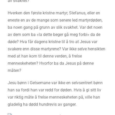
av svakhet?
Hverken den første kristne martyr, Stefanus, eller en
eneste en av de mange som senere led martyrdøden,
ba noen gang på grunn av slik svakhet. Var det noen
av dem som ba «la dette beger gå meg forbi» da de
døde? Hva får dagens kristne til å tro at Jesus var
svakere enn disse martyrene? Var ikke selve hensikten
med at han kom til denne verden, å frelse
menneskeheten? Hvorfor ba da Jesus på denne
måten?
Jesu bønn i Getsemane var ikke en selvsentrert bønn
han sa fordi han var redd for døden. Hvis å gi sitt liv
var riktig måte å frelse menneskeheten på, ville han
gladelig ha dødd hundrevis av ganger.