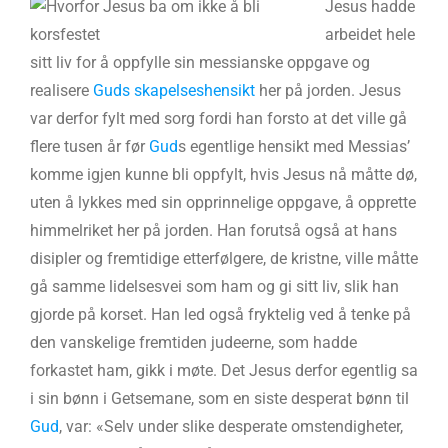
Jesus hadde
arbeidet hele
sitt liv for å oppfylle sin messianske oppgave og
realisere
Guds skapelseshensikt
her på jorden. Jesus
var derfor fylt med sorg fordi han forsto at det ville gå
flere tusen år før
Gud
s egentlige hensikt med Messias’
komme igjen kunne bli oppfylt, hvis Jesus nå måtte dø,
uten å lykkes med sin opprinnelige oppgave, å opprette
himmelriket her på jorden. Han forutså også at hans
disipler og fremtidige etterfølgere, de kristne, ville måtte
gå samme lidelsesvei som ham og gi sitt liv, slik han
gjorde på korset. Han led også fryktelig ved å tenke på
den vanskelige fremtiden judeerne, som hadde
forkastet ham, gikk i møte. Det Jesus derfor egentlig sa
i sin bønn i Getsemane, som en siste desperat bønn til
Gud
, var: «Selv under slike desperate omstendigheter,