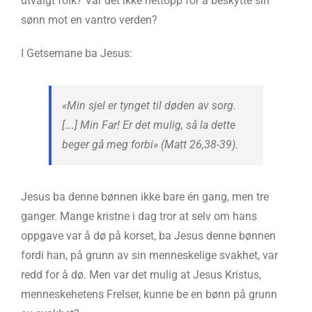
utvalgt folk? Var det ikke nettopp for å beskytte sin
sønn mot en vantro verden?
I Getsemane ba Jesus:
«Min sjel er tynget til døden av sorg.
[….] Min Far! Er det mulig, så la dette
beger gå meg forbi» (Matt 26,38-39).
Jesus ba denne bønnen ikke bare én gang, men tre
ganger. Mange kristne i dag tror at selv om hans
oppgave var å dø på korset, ba Jesus denne bønnen
fordi han, på grunn av sin menneskelige svakhet, var
redd for å dø. Men var det mulig at Jesus Kristus,
menneskehetens Frelser, kunne be en bønn på grunn