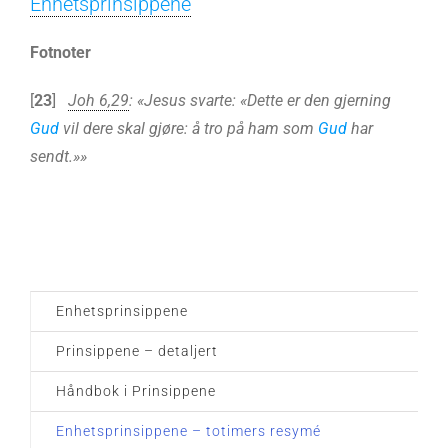
Enhetsprinsippene
Fotnoter
[
23
]
Joh 6,29
: «Jesus svarte: «Dette er den gjerning
Gud
vil dere skal gjøre: å tro på ham som
Gud
har
sendt.»»
Enhetsprinsippene
Prinsippene – detaljert
Håndbok i Prinsippene
Enhetsprinsippene – totimers resymé