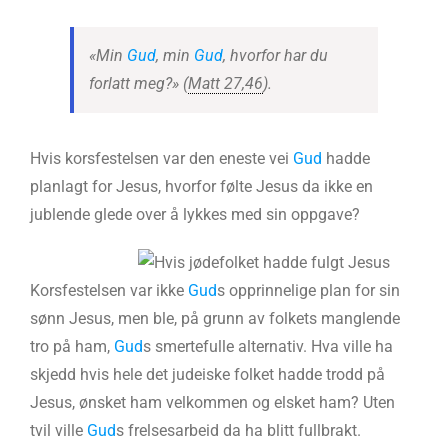
«Min
Gud
, min
Gud
, hvorfor har du
forlatt meg?» (
Matt 27,46
).
Hvis korsfestelsen var den eneste vei
Gud
hadde
planlagt for Jesus, hvorfor følte Jesus da ikke en
jublende glede over å lykkes med sin oppgave?
Korsfestelsen var ikke
Gud
s opprinnelige plan for sin
sønn Jesus, men ble, på grunn av folkets manglende
tro på ham,
Gud
s smertefulle alternativ. Hva ville ha
skjedd hvis hele det judeiske folket hadde trodd på
Jesus, ønsket ham velkommen og elsket ham? Uten
tvil ville
Gud
s frelsesarbeid da ha blitt fullbrakt.