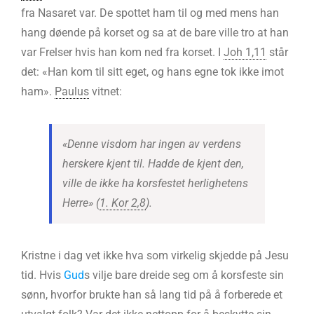
fra Nasaret var. De spottet ham til og med mens han
hang døende på korset og sa at de bare ville tro at han
var Frelser hvis han kom ned fra korset. I
Joh 1,11
står
det: «Han kom til sitt eget, og hans egne tok ikke imot
ham».
Paulus
vitnet:
«Denne visdom har ingen av verdens
herskere kjent til. Hadde de kjent den,
ville de ikke ha korsfestet herlighetens
Herre» (
1. Kor 2,8
).
Kristne i dag vet ikke hva som virkelig skjedde på Jesu
tid. Hvis
Gud
s vilje bare dreide seg om å korsfeste sin
sønn, hvorfor brukte han så lang tid på å forberede et