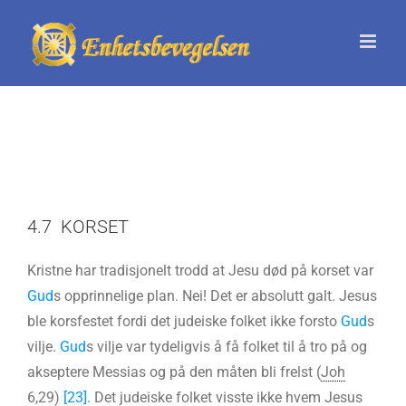
Skip
to
content
4.7 KORSET
Kristne har tradisjonelt trodd at Jesu død på korset var
Gud
s opprinnelige plan. Nei! Det er absolutt galt. Jesus
ble korsfestet fordi det judeiske folket ikke forsto
Gud
s
vilje.
Gud
s vilje var tydeligvis å få folket til å tro på og
akseptere Messias og på den måten bli frelst (
Joh
6,29
)
[23]
. Det judeiske folket visste ikke hvem Jesus