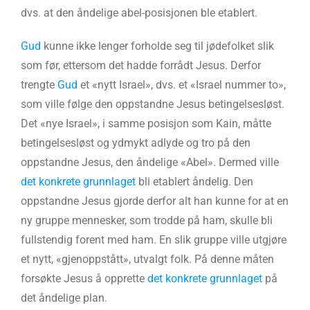
dvs. at den åndelige abel-posisjonen ble etablert.
Gud
kunne ikke lenger forholde seg til jødefolket slik
som før, ettersom det hadde forrådt Jesus. Derfor
trengte
Gud
et «nytt Israel», dvs. et «Israel nummer to»,
som ville følge den oppstandne Jesus betingelsesløst.
Det «nye Israel», i samme posisjon som Kain, måtte
betingelsesløst og ydmykt adlyde og tro på den
oppstandne Jesus, den åndelige «Abel». Dermed ville
det konkrete grunnlaget
bli etablert åndelig. Den
oppstandne Jesus gjorde derfor alt han kunne for at en
ny gruppe mennesker, som trodde på ham, skulle bli
fullstendig forent med ham. En slik gruppe ville utgjøre
et nytt, «gjenoppstått», utvalgt folk. På denne måten
forsøkte Jesus å opprette
det konkrete grunnlaget
på
det åndelige plan.