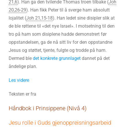
21,6
). Han ga den tvilende Thomas troen tilbake (
Joh
20,26-29
). Han fikk Peter til å sverge ham absolutt
lojalitet (
Joh 21,15-18
). Han ledet sine disipler slik at
de ble røttene til «det nye Israel». I motsetning til den
tro på ham som disiplene hadde demonstrert før
oppstandelsen, ga de nå sitt liv for den oppstandne
Jesus og støttet, tjente, fulgte og trodde på ham.
Dermed ble
det konkrete grunnlaget
dannet på det
åndelige plan.
Les videre
Teksten er fra
Håndbok i Prinsippene (Nivå 4)
Jesu rolle i Guds gjenoppreisningsarbeid