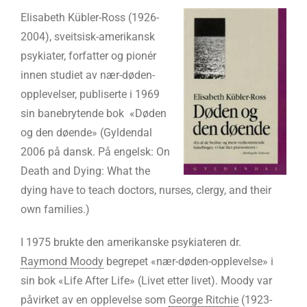
Elisabeth Kübler-Ross (1926-
2004), sveitsisk-amerikansk
psykiater, forfatter og pionér
innen studiet av nær-døden-
opplevelser, publiserte i 1969
sin banebrytende bok «Døden
og den døende» (Gyldendal
2006 på dansk. På engelsk: On
Death and Dying: What the
dying have to teach doctors, nurses, clergy, and their
own families.)
I 1975 brukte den amerikanske psykiateren dr.
Raymond Moody
begrepet «nær-døden-opplevelse» i
sin bok «Life After Life» (Livet etter livet). Moody var
påvirket av en opplevelse som
George Ritchie
(1923-