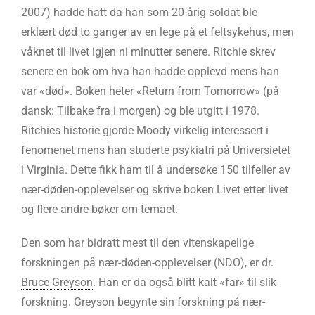
2007) hadde hatt da han som 20-årig soldat ble
erklært død to ganger av en lege på et feltsykehus, men
våknet til livet igjen ni minutter senere. Ritchie skrev
senere en bok om hva han hadde
opplevd mens han
var «død». Boken heter «Return from Tomorrow» (på
dansk: Tilbake fra i morgen) og ble utgitt i 1978.
Ritchies historie gjorde Moody virkelig interessert i
fenomenet mens han studerte psykiatri på Universietet
i Virginia. Dette fikk ham til å undersøke 150 tilfeller av
nær-døden-opplevelser og skrive boken Livet etter livet
og flere andre bøker om temaet.
Den som har bidratt mest til den vitenskapelige
forskningen på nær-døden-opplevelser (NDO), er dr.
Bruce Greyson
. Han er da også blitt kalt «far» til slik
forskning. Greyson begynte sin forskning på nær-