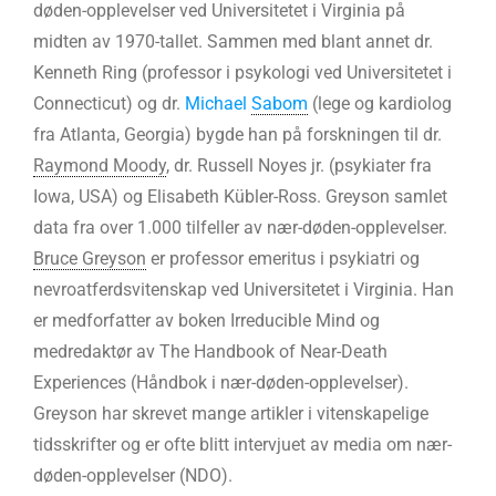
døden-opplevelser ved Universitetet i Virginia på
midten av 1970-tallet. Sammen med blant annet dr.
Kenneth Ring (professor i psykologi ved Universitetet i
Connecticut) og dr.
Michael
Sabom
(lege og kardiolog
fra Atlanta, Georgia) bygde han på forskningen til dr.
Raymond Moody
, dr. Russell Noyes jr. (psykiater fra
Iowa, USA) og Elisabeth Kübler-Ross. Greyson samlet
data fra over 1.000 tilfeller av nær-døden-opplevelser.
Bruce Greyson
er professor emeritus i psykiatri og
nevroatferdsvitenskap ved Universitetet i Virginia. Han
er medforfatter av boken Irreducible Mind og
medredaktør av The Handbook of Near-Death
Experiences (Håndbok i nær-døden-opplevelser).
Greyson har skrevet mange artikler i vitenskapelige
tidsskrifter og er ofte blitt intervjuet av media om nær-
døden-opplevelser (NDO).