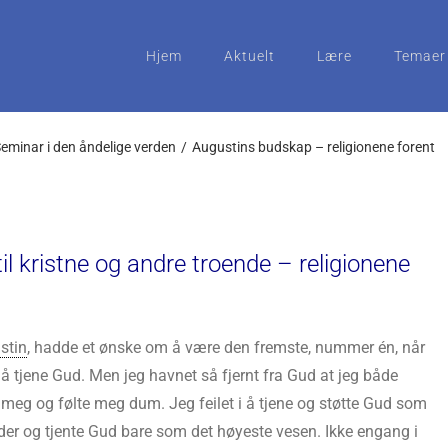
Hjem
Aktuelt
Lære
Temaer
eminar i den åndelige verden
Augustins budskap – religionene forent
l kristne og andre troende – religionene
stin
, hadde et ønske om å være den fremste, nummer én, når
 å tjene Gud. Men jeg havnet så fjernt fra Gud at jeg både
eg og følte meg dum. Jeg feilet i å tjene og støtte Gud som
der og tjente Gud bare som det høyeste vesen. Ikke engang i