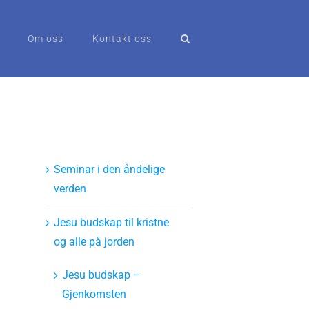
Om oss
Kontakt oss
Seminar i den åndelige
verden
Jesu budskap til kristne
og alle på jorden
Jesu budskap –
Gjenkomsten