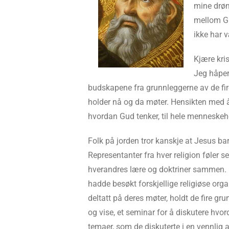
mine drøm
mellom Gu
ikke har v
Kjære kris
Jeg håper 
budskapene fra grunnleggerne av de fir
holder nå og da møter. Hensikten med å 
hvordan Gud tenker, til hele menneskehet
Folk på jorden tror kanskje at Jesus bar
Representanter fra hver religion føler s
hverandres lære og doktriner sammen. De 
hadde besøkt forskjellige religiøse org
deltatt på deres møter, holdt de fire 
og vise, et seminar for å diskutere hv
temaer, som de diskuterte i en vennlig