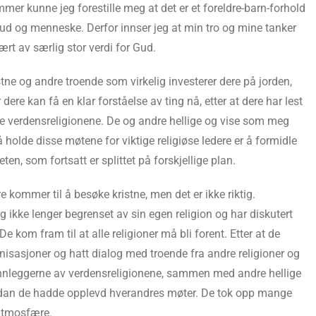
mer kunne jeg forestille meg at det er et foreldre-barn-forhold
d og menneske. Derfor innser jeg at min tro og mine tanker
ært av særlig stor verdi for Gud.
tne og andre troende som virkelig investerer dere på jorden,
dere kan få en klar forståelse av ting nå, etter at dere har lest
e verdensreligionene. De og andre hellige og vise som meg
holde disse møtene for viktige religiøse ledere er å formidle
en, som fortsatt er splittet på forskjellige plan.
e kommer til å besøke kristne, men det er ikke riktig.
eg ikke lenger begrenset av sin egen religion og har diskutert
kom fram til at alle religioner må bli forent. Etter at de
anisasjoner og hatt dialog med troende fra andre religioner og
grunnleggerne av verdensreligionene, sammen med andre hellige
ordan de hadde opplevd hverandres møter. De tok opp mange
 atmosfære.