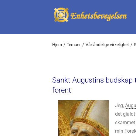
Skip
to
content
Hjem
Temaer
Vår åndelige virkelighet
S
Sankt Augustins budskap ti
forent
Jeg,
Augu
det gjaldt
skammet m
min Forel