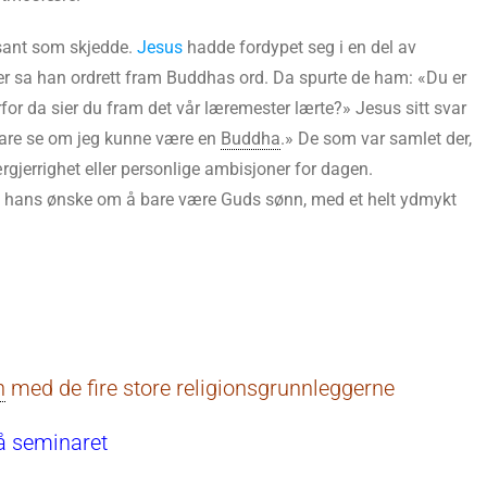
ssant som skjedde.
Jesus
hadde fordypet seg i en del av
ter sa han ordrett fram Buddhas ord. Da spurte de ham: «Du er
r da sier du fram det vår læremester lærte?» Jesus sitt svar
bare se om jeg kunne være en
Buddha
.» De som var samlet der,
rgjerrighet eller personlige ambisjoner for dagen.
av hans ønske om å bare være Guds sønn, med et helt ydmykt
n
med de fire store religionsgrunnleggerne
å seminaret