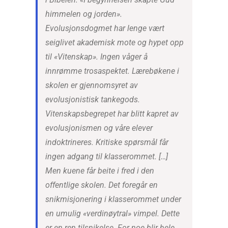
himmelen og jorden».
Evolusjonsdogmet har lenge vært
seiglivet akademisk mote og hypet opp
til «Vitenskap». Ingen våger å
innrømme trosaspektet. Lærebøkene i
skolen er gjennomsyret av
evolusjonistisk tankegods.
Vitenskapsbegrepet har blitt kapret av
evolusjonismen og våre elever
indoktrineres. Kritiske spørsmål får
ingen adgang til klasserommet. […]
Men kuene får beite i fred i den
offentlige skolen. Det foregår en
snikmisjonering i klasserommet under
en umulig «verdinøytral» vimpel. Dette
er en ren tilsnikelse. For noe blir hele