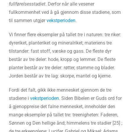
fullførelsesstadiet
. Derfor når alle vesener
fullkommenhet ved å gå gjennom disse stadiene, som
til sammen utgjør
vekstperioden
.
Vi finner flere eksempler på tallet
tre
i naturen: tre riker:
dyreriket, planteriket og mineralriket; materiens tre
tilstander: fast stoff, væske og gass. De fleste dyr
består av tre deler: hode, kropp og lemmer. De fleste
planter består av tre deler: røtter, stamme og blader.
Jorden består av tre lag: skorpe, mantel og kjerne.
Fordi det falt, gikk ikke mennesket gjennom de tre
stadiene i
vekstperioden
. Siden Bibelen er Guds ord for
å gjenoppreise det falne mennesket, inneholder den
mange eksempler på tallet tre: treenigheten: Faderen,
Sønnen og Den hellige ånd; himmelens tre stadier [25] ;
de tre erkeenglene:
Lucifer
, Gabriel og Mikael; Adams