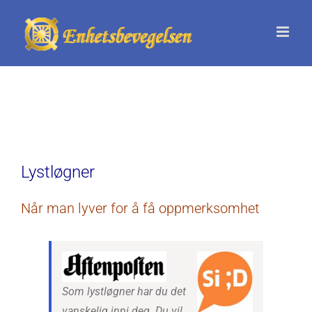
Skip
to
content
Lystløgner
Når man lyver for å få oppmerksomhet
Som lystløgner har du det
vanskelig inni deg. Du vil