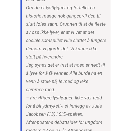
Om du er lystløgner og forteller en
historie mange nok ganger, vil den til
slutt føles sann. Grunnen til at de fleste
av oss ikke lyver, er at vi vet at det
sosiale samspillet ville sluttet å fungere
dersom vi gjorde det. Vi kunne ikke
stolt på hverandre.
Jeg synes det er trist at noen er nødt til
å lyve for å få venner. Alle burde ha en
venn å stole på, le med og leke
sammen med.
– Fra «Kjære lystløgner: Ikke vær redd
for å bli ydmyket!», et innlegg av Julia
Jacobsen (13) i Si;D-spalten,
Aftenpostens debattsider for ungdom
mellom 13 og 21 år, Aftenposten