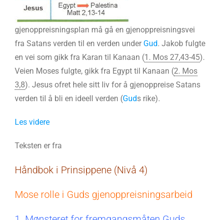
gjenoppreisningsplan må gå en gjenoppreisningsvei
fra Satans verden til en verden under
Gud
. Jakob fulgte
en vei som gikk fra Karan til Kanaan (
1. Mos 27,43-45
).
Veien Moses fulgte, gikk fra Egypt til Kanaan (
2. Mos
3,8
). Jesus ofret hele sitt liv for å gjenoppreise Satans
verden til å bli en ideell verden (
Gud
s rike).
Les videre
Teksten er fra
Håndbok i Prinsippene (Nivå 4)
Mose rolle i Guds gjenoppreisningsarbeid
1. Mønsteret for fremgangsmåten Guds