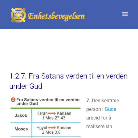
Skip
to
content
1.2.7. Fra Satans verden til en verden
under Gud
7.
Den sentrale
person i
Gud
s
arbeid for å
realisere sin