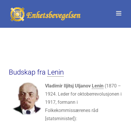
Skip
to
content
Budskap fra
Lenin
Vladimir Iljitsj Uljanov
Lenin
(1870 –
1924. Leder for oktoberrevolusjonen i
1917, formann i
Folkekommissærenes råd
[statsminister]):