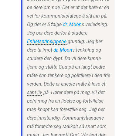
be dere om noe. Det er at det bare er én
vei for kommuniststatene å slå inn på.
Og det er å følge
dr. Moon
s veiledning.
Jeg ber dere derfor å studere
Enhetsprinsippene
grundig. Jeg ber
dere ta imot
dr. Moon
s tenkning og
studere den dypt. Da vil dere kunne
tjene og støtte Gud på en langt bedre
måte enn tenkere og politikere i den frie
verden. Dette er eneste måte å leve et
sant liv
på. Hører dere på meg, vil det
befri meg fra en lidelse og fortvilelse
man knapt kan forestille seg. Jeg ber
dere innstendig. Kommunistlandene
må forandre seg radikalt så snart som
mulig. Jeg har møtt Gud. Vår ånd dør