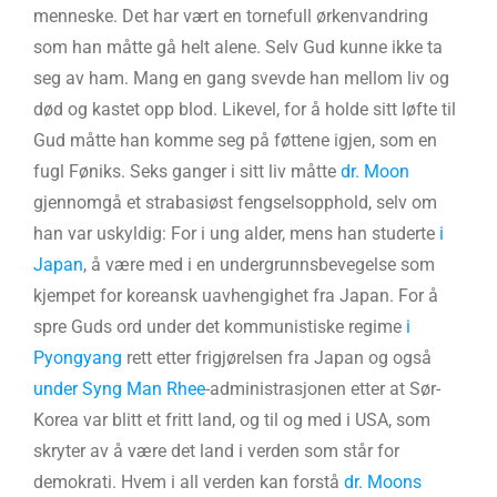
menneske. Det har vært en tornefull ørkenvandring
som han måtte gå helt alene. Selv Gud kunne ikke ta
seg av ham. Mang en gang svevde han mellom liv og
død og kastet opp blod. Likevel, for å holde sitt løfte til
Gud måtte han komme seg på føttene igjen, som en
fugl Føniks. Seks ganger i sitt liv måtte
dr. Moon
gjennomgå et strabasiøst fengselsopphold, selv om
han var uskyldig: For i ung alder, mens han studerte
i
Japan
, å være med i en undergrunnsbevegelse som
kjempet for koreansk uavhengighet fra Japan. For å
spre Guds ord under det kommunistiske regime
i
Pyongyang
rett etter frigjørelsen fra Japan og også
under Syng Man Rhee
-administrasjonen etter at Sør-
Korea var blitt et fritt land, og til og med i USA, som
skryter av å være det land i verden som står for
demokrati. Hvem i all verden kan forstå
dr. Moons