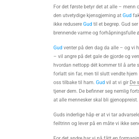
For det første betyr det at alle – menn o
den utvetydige kjensgjerning at
Gud
fak
ikke redusere
Gud
til et begrep. Gud ser
brennende varme og forhåpningsfulle 
Gud
venter på den dag da alle – og vi ha
– vil angre på det gale de gjorde og ven
hvordan nettopp dét kommer til å arte 
forlatt sin far, men til slutt vendte hj
oss tilbake til ham.
Gud
vil at vi gir
De s
tjener dem. De befinner seg nemlig fortsa
at alle mennesker skal bli gjenoppreist.
Guds inderlige håp er at vi tar advarsele
feiltrinn og lever på en måte vi ikke se
For det andre har vi nå fått en forman