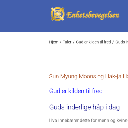
Skip
to
content
Hjem
Taler
Gud er kilden til fred
Guds in
Sun Myung Moons og Hak-ja Ha
Gud er kilden til fred
Guds inderlige håp i dag
Hva innebærer dette for menn og kvinne