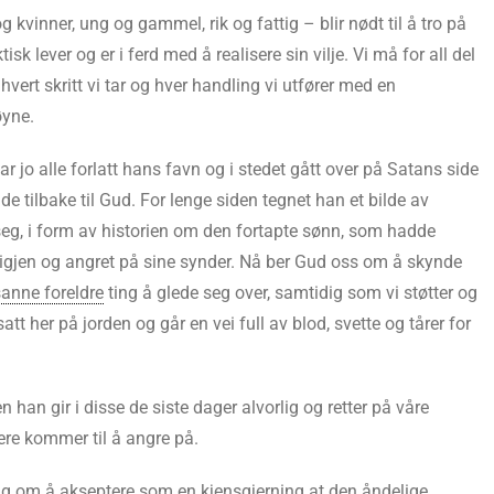
g kvinner, ung og gammel, rik og fattig – blir nødt til å tro på
tisk lever og er i ferd med å realisere sin vilje. Vi må for all del
 hvert skritt vi tar og hver handling vi utfører med en
øyne.
r jo alle forlatt hans favn og i stedet gått over på Satans side
de tilbake til Gud. For lenge siden tegnet han et bilde av
seg, i form av historien om den fortapte sønn, som hadde
em igjen og angret på sine synder. Nå ber Gud oss om å skynde
anne foreldre
ting å glede seg over, samtidig som vi støtter og
tt her på jorden og går en vei full av blod, svette og tårer for
n han gir i disse de siste dager alvorlig og retter på våre
nere kommer til å angre på.
ing om å akseptere som en kjensgjerning at
den åndelige