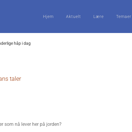
Hjem
Aktuelt
Lære
Temaer
derlige håp i dag
ns taler
r som nå lever her på jorden?