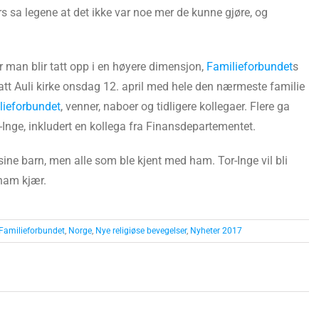
rs sa legene at det ikke var noe mer de kunne gjøre, og
an blir tatt opp i en høyere dimensjon,
Familieforbundet
s
lsatt Auli kirke onsdag 12. april med hele den nærmeste familie
lieforbundet
, venner, naboer og tidligere kollegaer. Flere ga
nge, inkludert en kollega fra Finansdepartementet.
sine barn, men alle som ble kjent med ham. Tor-Inge vil bli
ham kjær.
Familieforbundet
,
Norge
,
Nye religiøse bevegelser
,
Nyheter 2017