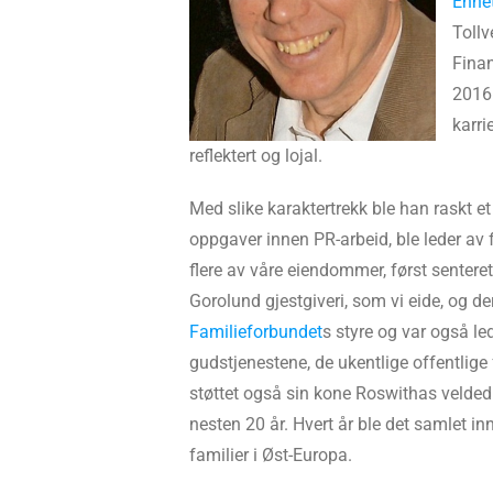
Enhe
Tollv
Finan
2016.
karri
reflektert og lojal.
Med slike karaktertrekk ble han raskt 
oppgaver innen PR-arbeid, ble leder av 
flere av våre eiendommer, først senteret
Gorolund gjestgiveri, som vi eide, og de
Familieforbundet
s styre og var også le
gudstjenestene, de ukentlige offentlige
støttet også sin kone Roswithas velded
nesten 20 år. Hvert år ble det samlet inn
familier i Øst-Europa.