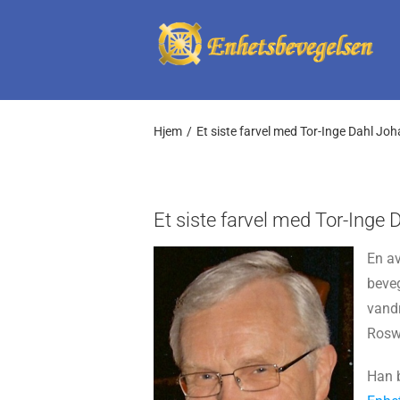
Skip
to
content
Hjem
Et siste farvel med Tor-Inge Dahl Jo
Et siste farvel med Tor-Inge
En a
beveg
vandr
Roswi
Han b