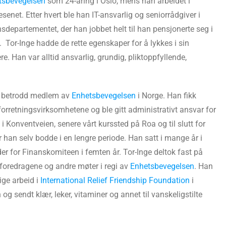
tsbevegelsen
som 24-åring i Oslo, mens han arbeidet i
esenet. Etter hvert ble han IT-ansvarlig og seniorrådgiver i
sdepartementet, der han jobbet helt til han pensjonerte seg i
 Tor-Inge hadde de rette egenskaper for å lykkes i sin
ere. Han var alltid ansvarlig, grundig, pliktoppfyllende,
et betrodd medlem av
Enhetsbevegelsen
i Norge. Han fikk
forretningsvirksomhetene og ble gitt administrativt ansvar for
 i Konventveien, senere vårt kurssted på Roa og til slutt for
r han selv bodde i en lengre periode. Han satt i mange år i
der for Finanskomiteen i femten år. Tor-Inge deltok fast på
 foredragene og andre møter i regi av
Enhetsbevegelsen
. Han
ige arbeid i
International Relief Friendship Foundation
i
 og sendt klær, leker, vitaminer og annet til vanskeligstilte