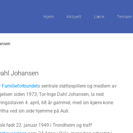
Hjem
Aktuelt
Lære
Temaer
hansen
 Dahl Johansen
v
Familieforbundet
s sentrale støttespillere og medlem av
elsen siden 1973, Tor-Inge Dahl Johansen, la ned
ingsstaven 4. april, 68 år gammel, med sin kjære kone
tha ved sin side hjemme på Auli.
le født 22. januar 1949 i Trondheim og traff