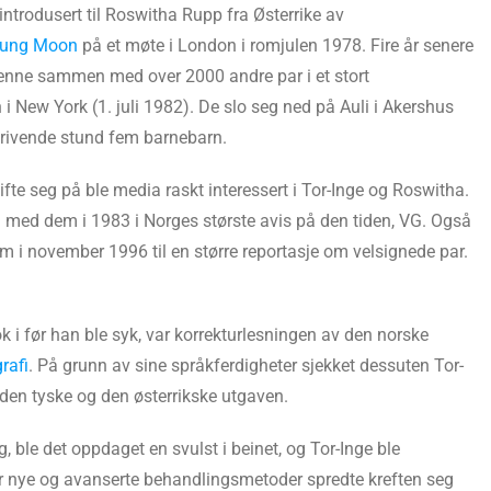
introdusert til Roswitha Rupp fra Østerrike av
ung Moon
på et møte i London i romjulen 1978. Fire år senere
henne sammen med over 2000 andre par i et stort
 New York (1. juli 1982). De slo seg ned på Auli i Akershus
skrivende stund fem barnebarn.
ifte seg på ble media raskt interessert i Tor-Inge og Roswitha.
vju med dem i 1983 i Norges største avis på den tiden, VG. Også
m i november 1996 til en større reportasje om velsignede par.
ok i før han ble syk, var korrekturlesningen av den norske
rafi
. På grunn av sine språkferdigheter sjekket dessuten Tor-
den tyske og den østerrikske utgaven.
 ble det oppdaget en svulst i beinet, og Tor-Inge ble
for nye og avanserte behandlingsmetoder spredte kreften seg