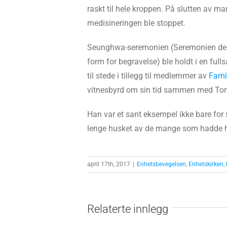
raskt til hele kroppen. På slutten av ma
medisineringen ble stoppet.
Seunghwa-seremonien (Seremonien der m
form for begravelse) ble holdt i en ful
til stede i tillegg til medlemmer av
Fami
vitnesbyrd om sin tid sammen med Tor-I
Han var et sant eksempel ikke bare for 
lenge husket av de mange som hadde 
april 17th, 2017
|
Enhetsbevegelsen
,
Enhetskirken
,
Relaterte innlegg