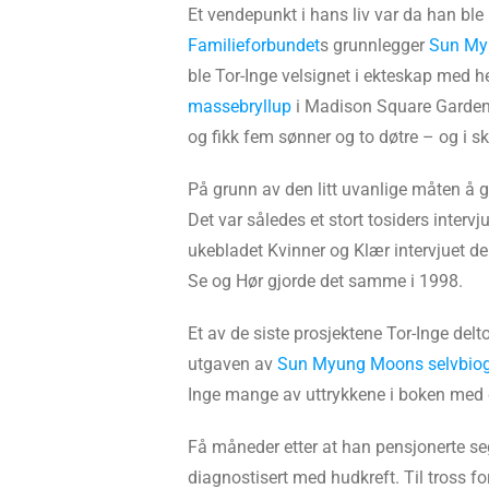
Et vendepunkt i hans liv var da han ble 
Familieforbundet
s grunnlegger
Sun My
ble Tor-Inge velsignet i ekteskap med 
massebryllup
i Madison Square Garden i
og fikk fem sønner og to døtre – og i 
På grunn av den litt uvanlige måten å g
Det var således et stort tosiders inter
ukebladet Kvinner og Klær intervjuet de
Se og Hør gjorde det samme i 1998.
Et av de siste prosjektene Tor-Inge delt
utgaven av
Sun Myung Moons selvbiog
Inge mange av uttrykkene i boken med 
Få måneder etter at han pensjonerte seg,
diagnostisert med hudkreft. Til tross 