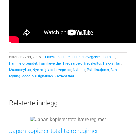
oktober 22nd, 2016
|
Ekteskap
,
Enhet
,
Enhetsbevegelsen
,
Familie
,
Familieforbundet
,
Familieverdier
,
Fredsarbeid
,
fredskultur
,
Hak-ja Han
,
Massebryllup
,
Nye religiøse bevegelser
,
Nyheter
,
Publikasjoner
,
Sun
Myung Moon
,
Velsignelsen
,
Verdensfred
Relaterte innlegg
Japan kopierer totalitære regimer