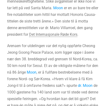
menneskerettighetene. Slike avgjørelser er ikke noe vi
tar lett på ved Santa Maria.
Moon
er en av bare tre eller
fire notabiliteter som hittil har mottatt Honoris Causa-
tittelen de siste tretti årene.» Den siste til å motta
denne ærestittelen var dr. Mario Villarroel, den gang
president for
Det Internasjonale Røde Kors
.
Arenaen for utdelingen var det nylig oppførte Cheong
Jeong Goong Peace Palace, som ligger oppe i åsene
nær den 38. breddegrad ved grensen til Nord-Korea, ca.
50 km nord for Seoul. Et av de viktigste målene for den
nå 86 årige
Moon
, er å fullføre bestrebelsene med å
forene Nord- og Sør-Korea. «Hvem vil klare å få Kim
Jong-il til å omfavne fredens sak?» spurte
dr. Moon
de
1000 gjestene fra 140 land som var til stede ved denne
spesielle feiringen. «Og hvordan kan det bli gjort? Det
er bare én måte å gjøre det på, og det er å virkelig elske