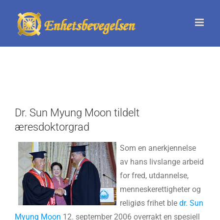
Skip
to
content
Dr. Sun Myung Moon tildelt
æresdoktorgrad
Som en anerkjennelse
av hans livslange arbeid
for fred, utdannelse,
menneskerettigheter og
religiøs frihet ble
dr. Sun
Myung Moon
12. september 2006 overrakt en spesiell