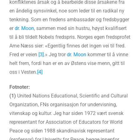
konfliktenes årsak og å bearbeide disse årsakene fra
en åndelig synsvinkel, noe som leder til en radikal ny
tenkning. Som en fredens ambassadør og fredsbygger
er
dr. Moon
, sammen med sin hustru, høyst kvalifisert
til å bli tildelt Nobels fredspris. Norges egen fredsprofet
Arne Næss sier: «Egentlig finnes det ingen vei til fred.
Fred er veien
[3]
.» Jeg tror
dr. Moon
kommer til å vinne
helt frem, fordi han er en av Østens vise menn, gitt til
oss i Vesten.
[4]
Fotnoter:
(1)
United Nations Educational, Scientific and Cultural
Organization, FNs organisasjon for undervisning,
vitenskap og kultur. Jeg har siden 1972 vært svensk
representant for Association of Educators for World
Peace og siden 1988 skandinavisk representant
(professor) for Univerity for Peace, begge innenfor