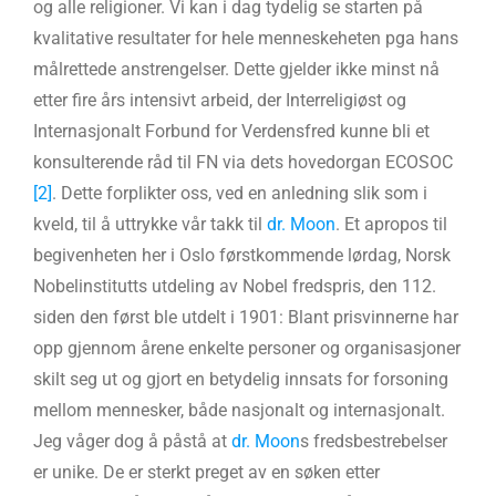
og alle religioner. Vi kan i dag tydelig se starten på
kvalitative resultater for hele menneskeheten pga hans
målrettede anstrengelser. Dette gjelder ikke minst nå
etter fire års intensivt arbeid, der Interreligiøst og
Internasjonalt Forbund for Verdensfred kunne bli et
konsulterende råd til FN via dets hovedorgan ECOSOC
[2]
. Dette forplikter oss, ved en anledning slik som i
kveld, til å uttrykke vår takk til
dr. Moon
. Et apropos til
begivenheten her i Oslo førstkommende lørdag, Norsk
Nobelinstitutts utdeling av Nobel fredspris, den 112.
siden den først ble utdelt i 1901: Blant prisvinnerne har
opp gjennom årene enkelte personer og organisasjoner
skilt seg ut og gjort en betydelig innsats for forsoning
mellom mennesker, både nasjonalt og internasjonalt.
Jeg våger dog å påstå at
dr. Moon
s fredsbestrebelser
er unike. De er sterkt preget av en søken etter