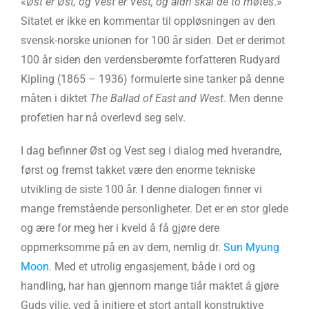
«
Øst er Øst, og Vest er Vest, og aldri skal de to møtes
.»
Sitatet er ikke en kommentar til oppløsningen av den
svensk-norske unionen for 100 år siden. Det er derimot
100 år siden den verdensberømte forfatteren Rudyard
Kipling (1865 – 1936) formulerte sine tanker på denne
måten i diktet
The Ballad of East and West
. Men denne
profetien har nå overlevd seg selv.
I dag befinner Øst og Vest seg i dialog med hverandre,
først og fremst takket være den enorme tekniske
utvikling de siste 100 år. I denne dialogen finner vi
mange fremstående personligheter. Det er en stor glede
og ære for meg her i kveld å få gjøre dere
oppmerksomme på en av dem, nemlig dr.
Sun Myung
Moon
. Med et utrolig engasjement, både i ord og
handling, har han gjennom mange tiår maktet å gjøre
Guds vilje, ved å initiere et stort antall konstruktive