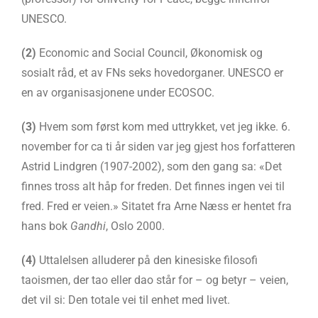
UNESCO.
(2)
Economic and Social Council, Økonomisk og
sosialt råd, et av FNs seks hovedorganer. UNESCO er
en av organisasjonene under ECOSOC.
(3)
Hvem som først kom med uttrykket, vet jeg ikke. 6.
november for ca ti år siden var jeg gjest hos forfatteren
Astrid Lindgren (1907-2002), som den gang sa: «Det
finnes tross alt håp for freden. Det finnes ingen vei til
fred. Fred er veien.» Sitatet fra Arne Næss er hentet fra
hans bok
Gandhi
, Oslo 2000.
(4)
Uttalelsen alluderer på den kinesiske filosofi
taoismen, der tao eller dao står for – og betyr – veien,
det vil si: Den totale vei til enhet med livet.