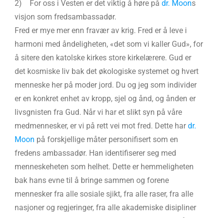
2) For oss i Vesten er det viktig å høre på
dr. Moon
s
visjon som fredsambassadør.
Fred er mye mer enn fravær av krig. Fred er å leve i
harmoni med åndeligheten, «det som vi kaller Gud», for
å sitere den katolske kirkes store kirkelærere. Gud er
det kosmiske liv bak det økologiske systemet og hvert
menneske her på moder jord. Du og jeg som individer
er en konkret enhet av kropp, sjel og ånd, og ånden er
livsgnisten fra Gud. Når vi har et slikt syn på våre
medmennesker, er vi på rett vei mot fred. Dette har
dr.
Moon
på forskjellige måter personifisert som en
fredens ambassadør. Han identifiserer seg med
menneskeheten som helhet. Dette er hemmeligheten
bak hans evne til å bringe sammen og forene
mennesker fra alle sosiale sjikt, fra alle raser, fra alle
nasjoner og regjeringer, fra alle akademiske disipliner