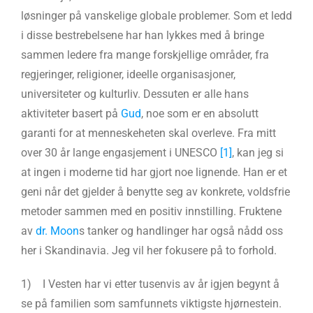
løsninger på vanskelige globale problemer. Som et ledd
i disse bestrebelsene har han lykkes med å bringe
sammen ledere fra mange forskjellige områder, fra
regjeringer, religioner, ideelle organisasjoner,
universiteter og kulturliv. Dessuten er alle hans
aktiviteter basert på
Gud
, noe som er en absolutt
garanti for at menneskeheten skal overleve. Fra mitt
over 30 år lange engasjement i UNESCO
[1]
, kan jeg si
at ingen i moderne tid har gjort noe lignende. Han er et
geni når det gjelder å benytte seg av konkrete, voldsfrie
metoder sammen med en positiv innstilling. Fruktene
av
dr. Moon
s tanker og handlinger har også nådd oss
her i Skandinavia. Jeg vil her fokusere på to forhold.
1) I Vesten har vi etter tusenvis av år igjen begynt å
se på familien som samfunnets viktigste hjørnestein.