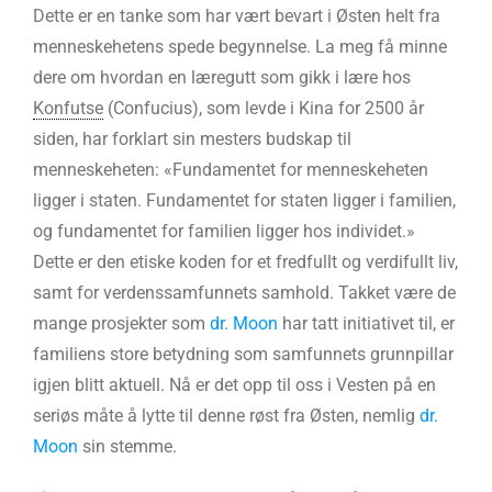
Dette er en tanke som har vært bevart i Østen helt fra
menneskehetens spede begynnelse. La meg få minne
dere om hvordan en læregutt som gikk i lære hos
Konfutse
(Confucius), som levde i Kina for 2500 år
siden, har forklart sin mesters budskap til
menneskeheten: «Fundamentet for menneskeheten
ligger i staten. Fundamentet for staten ligger i familien,
og fundamentet for familien ligger hos individet.»
Dette er den etiske koden for et fredfullt og verdifullt liv,
samt for verdenssamfunnets samhold. Takket være de
mange prosjekter som
dr. Moon
har tatt initiativet til, er
familiens store betydning som samfunnets grunnpillar
igjen blitt aktuell. Nå er det opp til oss i Vesten på en
seriøs måte å lytte til denne røst fra Østen, nemlig
dr.
Moon
sin stemme.