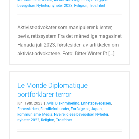
kommunisme
,
Media
,
Menneskerettighet
,
Nye religiøse
bevegelser
,
Nyheter
,
nyheter 2023
,
Religion
,
Trosfrihet
Aktivist-advokater som manipulerer klienter,
bevis, rettssystem Fra det månedlige magasinet
Hanada juli 2023, førstesiden av artikkelen om
aktivist-advokatene. Foto: Bitter Winter Et [...]
Le Monde Diplomatique
bortforklarer terror
juni 19th, 2023
|
Avis
,
Diskriminering
,
Enhetsbevegelsen
,
Enhetskirken
,
Familieforbundet
,
Forfølgelse
,
Japan
,
kommunisme
,
Media
,
Nye religiøse bevegelser
,
Nyheter
,
nyheter 2023
,
Religion
,
Trosfrihet