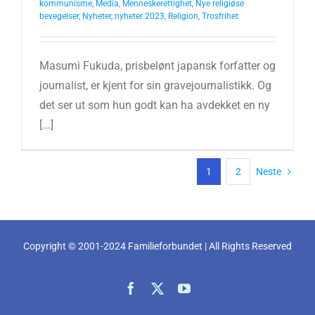
kommunisme
,
Media
,
Menneskerettighet
,
Nye religiøse
bevegelser
,
Nyheter
,
nyheter 2023
,
Religion
,
Trosfrihet
Masumi Fukuda, prisbelønt japansk forfatter og
journalist, er kjent for sin gravejournalistikk. Og
det ser ut som hun godt kan ha avdekket en ny
[...]
1
2
Neste
Copyright © 2001-2024 Familieforbundet | All Rights Reserved
Facebook
X
YouTube