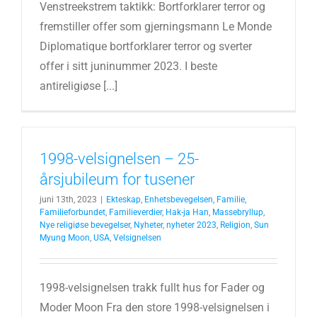
Venstreekstrem taktikk: Bortforklarer terror og
fremstiller offer som gjerningsmann Le Monde
Diplomatique bortforklarer terror og sverter
offer i sitt juninummer 2023. I beste
antireligiøse [...]
1998-velsignelsen – 25-
årsjubileum for tusener
juni 13th, 2023
|
Ekteskap
,
Enhetsbevegelsen
,
Familie
,
Familieforbundet
,
Familieverdier
,
Hak-ja Han
,
Massebryllup
,
Nye religiøse bevegelser
,
Nyheter
,
nyheter 2023
,
Religion
,
Sun
Myung Moon
,
USA
,
Velsignelsen
1998-velsignelsen trakk fullt hus for Fader og
Moder Moon Fra den store 1998-velsignelsen i