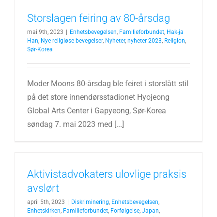
Storslagen feiring av 80-årsdag
mai 9th, 2023
|
Enhetsbevegelsen
,
Familieforbundet
,
Hak-ja
Han
,
Nye religiøse bevegelser
,
Nyheter
,
nyheter 2023
,
Religion
,
Sør-Korea
Moder Moons 80-årsdag ble feiret i storslått stil
på det store innendørsstadionet Hyojeong
Global Arts Center i Gapyeong, Sør-Korea
søndag 7. mai 2023 med [...]
Aktivistadvokaters ulovlige praksis
avslørt
april 5th, 2023
|
Diskriminering
,
Enhetsbevegelsen
,
Enhetskirken
,
Familieforbundet
,
Forfølgelse
,
Japan
,