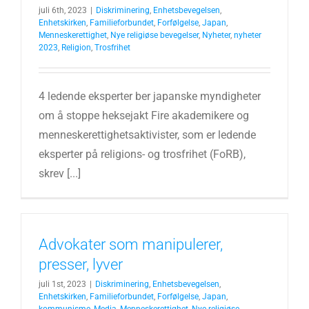
juli 6th, 2023
|
Diskriminering
,
Enhetsbevegelsen
,
Enhetskirken
,
Familieforbundet
,
Forfølgelse
,
Japan
,
Menneskerettighet
,
Nye religiøse bevegelser
,
Nyheter
,
nyheter
2023
,
Religion
,
Trosfrihet
4 ledende eksperter ber japanske myndigheter
om å stoppe heksejakt Fire akademikere og
menneskerettighetsaktivister, som er ledende
eksperter på religions- og trosfrihet (FoRB),
skrev [...]
Advokater som manipulerer,
presser, lyver
juli 1st, 2023
|
Diskriminering
,
Enhetsbevegelsen
,
Enhetskirken
,
Familieforbundet
,
Forfølgelse
,
Japan
,