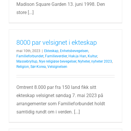
Madison Square Garden 13. juni 1998. Den
store [...]
8000 par velsignet i ekteskap
mai 10th, 2023
|
Ekteskap
,
Enhetsbevegelsen
,
Familieforbundet
,
Familieverdier
,
Hak-ja Han
,
Kultur
,
Massebryllup
,
Nye religiøse bevegelser
,
Nyheter
,
nyheter 2023
,
Religion
,
Sør-Korea
,
Velsignelsen
Omtrent 8.000 par fra 150 land fikk sitt
ekteskap velsignet søndag 7. mai 2023 på
arrangementer som Familieforbundet holdt
samtidig rundt om i verden. [...]