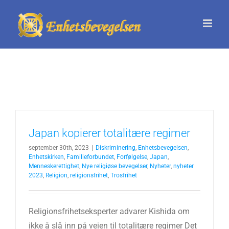
Skip
to
content
Japan kopierer totalitære regimer
september 30th, 2023
|
Diskriminering
,
Enhetsbevegelsen
,
Enhetskirken
,
Familieforbundet
,
Forfølgelse
,
Japan
,
Menneskerettighet
,
Nye religiøse bevegelser
,
Nyheter
,
nyheter
2023
,
Religion
,
religionsfrihet
,
Trosfrihet
Religionsfrihetseksperter advarer Kishida om
ikke å slå inn på veien til totalitære regimer Det