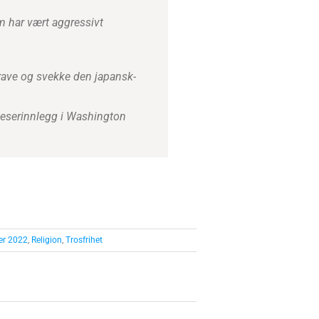
m har vært aggressivt
rave og svekke den japansk-
leserinnlegg i Washington
er 2022
,
Religion
,
Trosfrihet