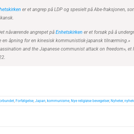
hetskirken
er et angrep på LDP og spesielt på Abe-fraksjonen, so
ikansk.
. Det nåværende angrepet på
Enhetskirken
er et forsøk på å underg
e en åpning for en kinesisk kommunistisk-japansk tilnærming.»
sassination and the Japanese communist attack on freedom», et 
22.
forbundet
,
Forfølgelse
,
Japan
,
kommunisme
,
Nye religiøse bevegelser
,
Nyheter
,
nyhet