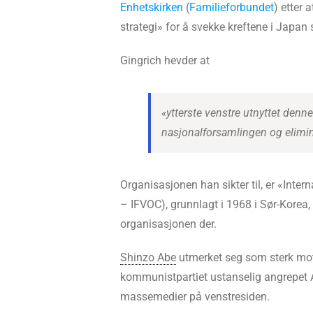
Enhetskirken
(
Familieforbundet
) etter 
strategi» for å svekke kreftene i Jap
Gingrich hevder at
«ytterste venstre utnyttet denn
nasjonalforsamlingen og elimi
Organisasjonen han sikter til, er «Int
– IFVOC), grunnlagt i 1968 i Sør-Korea, 
organisasjonen der.
Shinzo Abe
utmerket seg som sterk mots
kommunistpartiet ustanselig angrepet Ab
massemedier på venstresiden.