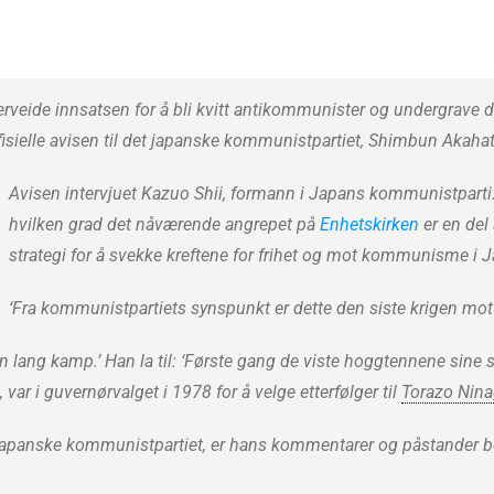
erveide innsatsen for å bli kvitt antikommunister og undergrave
ffisielle avisen til det japanske kommunistpartiet, Shimbun Akahat
Avisen intervjuet Kazuo Shii, formann i Japans kommunistparti. […
hvilken grad det nåværende angrepet på
Enhetskirken
er en del
strategi for å svekke kreftene for frihet og mot kommunisme i 
‘Fra kommunistpartiets synspunkt er dette den siste krigen mo
 en lang kamp.’ Han la til: ‘Første gang de viste hoggtennene sine
ar i guvernørvalget i 1978 for å velge etterfølger til
Torazo Nin
 japanske kommunistpartiet, er hans kommentarer og påstander be