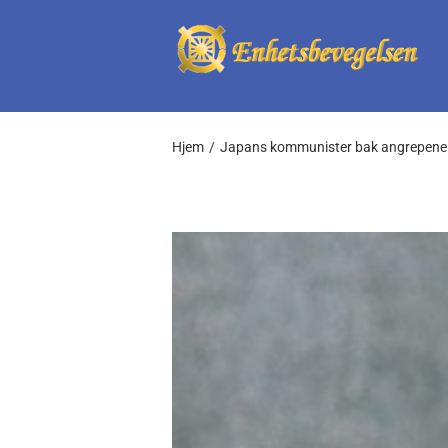
Skip
to
content
Hjem
Japans kommunister bak angrepene 
View
Larger
Image