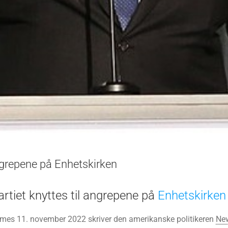
repene på Enhetskirken
tiet knyttes til angrepene på
Enhetskirken
imes ​​11. november 2022 skriver den amerikanske politikeren
New