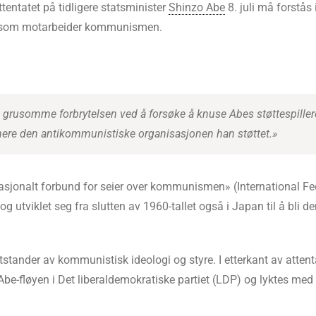
attentatet på tidligere statsminister
Shinzo Abe
8. juli må forstås
an som motarbeider kommunismen.
e grusomme forbrytelsen ved å forsøke å knuse Abes støttespiller
nere den antikommunistiske organisasjonen han støttet.»
ernasjonalt forbund for seier over kommunismen» (International 
og utviklet seg fra slutten av 1960-tallet også i Japan til å bli
tander av kommunistisk ideologi og styre. I etterkant av attent
e-fløyen i Det liberaldemokratiske partiet (LDP) og lyktes med 