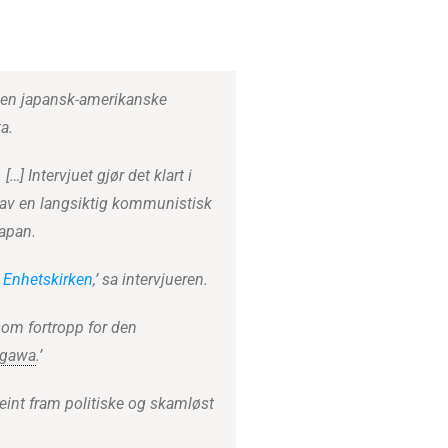
 den japansk-amerikanske
a.
] Intervjuet gjør det klart i
 av en langsiktig kommunistisk
Japan.
t
Enhetskirken
,’ sa intervjueren.
 som fortropp for den
agawa
.’
int fram politiske og skamløst