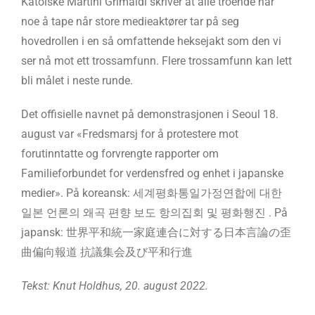
Katolske Martini Grimaldi skriver at alle troende har
noe å tape når store medieaktører tar på seg
hovedrollen i en så omfattende heksejakt som den vi
ser nå mot ett trossamfunn. Flere trossamfunn kan lett
bli målet i neste runde.
Det offisielle navnet på demonstrasjonen i Seoul 18.
august var «Fredsmarsj for å protestere mot
forutinntatte og forvrengte rapporter om
Familieforbundet for verdensfred og enhet i japanske
medier». På koreansk: 세계평화통일가정연합에 대한
일본 언론의 왜곡 편향 보도 항의집회 및 평화행진 . På
japansk: 世界平和統一家庭連合に対する日本言論の歪
曲偏向報道 抗議集会及び平和行進
Tekst: Knut Holdhus, 20. august 2022.