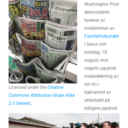
Washington Post
demonsterte
tusener av
medlemmer av
Familieforbundet
i Seoul sist
torsdag, 18.
august, mot
negativ japansk
mediedekning av
sin tro i
Licensed under the
Creative
kjølvannet av
Commons
Attribution-Share Alike
attentatet på
2.0 Generic
.
tidligere japansk