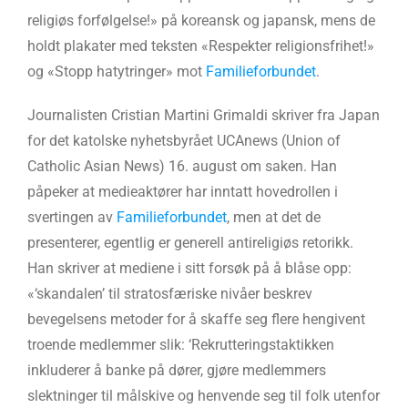
religiøs forfølgelse!» på koreansk og japansk, mens de
holdt plakater med teksten «Respekter religionsfrihet!»
og «Stopp hatytringer» mot
Familieforbundet
.
Journalisten Cristian Martini Grimaldi skriver fra Japan
for det katolske nyhetsbyrået UCAnews (Union of
Catholic Asian News) 16. august om saken. Han
påpeker at medieaktører har inntatt hovedrollen i
svertingen av
Familieforbundet
, men at det de
presenterer, egentlig er generell antireligiøs retorikk.
Han skriver at mediene i sitt forsøk på å blåse opp:
«‘skandalen’ til stratosfæriske nivåer beskrev
bevegelsens metoder for å skaffe seg flere hengivent
troende medlemmer slik: ‘Rekrutteringstaktikken
inkluderer å banke på dører, gjøre medlemmers
slektninger til målskive og henvende seg til folk utenfor