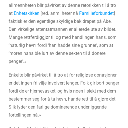
allmennheten blir påvirket av denne retorikken til å tro
at
Enhetskirken
[red. anm: heter nå
Familieforbundet
]
faktisk er den egentlige skyldige bak drapet på Abe.
Den virkelige attentatmannen er allerede ute av bildet.
Mange rettferdiggjør til og med handlingen hans, som
‘naturlig hevn’ fordi ‘han hadde sine grunner’, som at
‘moren hans ble lurt av denne sekten til å donere
penger’.»
Enkelte blir påvirket til å tro at for religiøse donasjoner
er det ingen fri vilje involvert lenger. Folk gir bort penger
fordi de er hjernevasket, og hvis noen i slekt med dem
bestemmer seg for å ta hevn, har de rett til å gjøre det.
Slik lyder den farlige dominerende underliggende
fortellingen nå.»