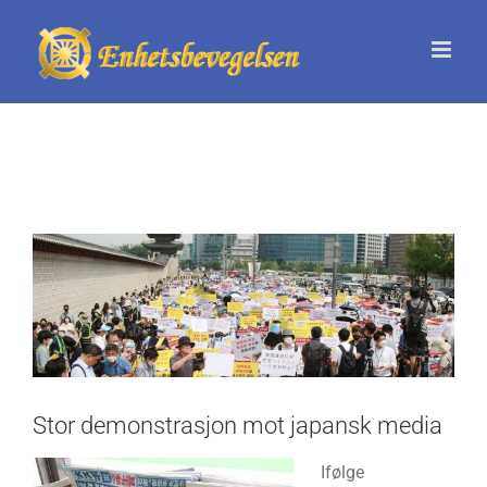
Skip
to
content
View
Larger
Image
Stor demonstrasjon mot japansk media
Ifølge