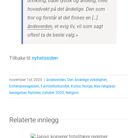
utvikling, både fysisk og åndelig, med
hovedvekt på det åndelige. Den som
tror og forstår at det finnes en […]
åndeverden
, et evig liv, vil som sagt
oftest ta de beste valg.»
Tilbake til
nyhetssiden
november 1st, 2020
|
åndeverden
,
Den åndelige virkelighet
,
Enhetsbevegelsen
,
Familieforbundet
,
Kultur
,
Norge
,
Nye religiøse
bevegelser
,
Nyheter
,
nyheter 2020
,
Religion
Relaterte innlegg