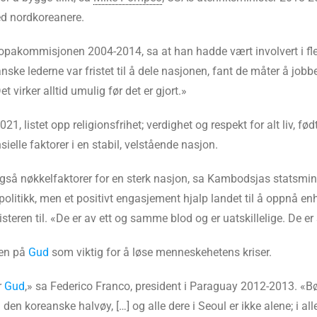
ed nordkoreanere.
opakommisjonen 2004-2014, sa at han hadde vært involvert i fler
ske lederne var fristet til å dele nasjonen, fant de måter å job
 virker alltid umulig før det er gjort.»
, listet opp religionsfrihet; verdighet og respekt for alt liv, fø
elle faktorer i en stabil, velstående nasjon.
så nøkkelfaktorer for en sterk nasjon, sa Kambodsjas statsmi
olitikk, men et positivt engasjement hjalp landet til å oppnå enh
inisteren til. «De er av ett og samme blod og er uatskillelige. De 
oen på
Gud
som viktig for å løse menneskehetens kriser.
r
Gud
,» sa Federico Franco, president i Paraguay 2012-2013. «Bø
il den koreanske halvøy, […] og alle dere i Seoul er ikke alene; i a