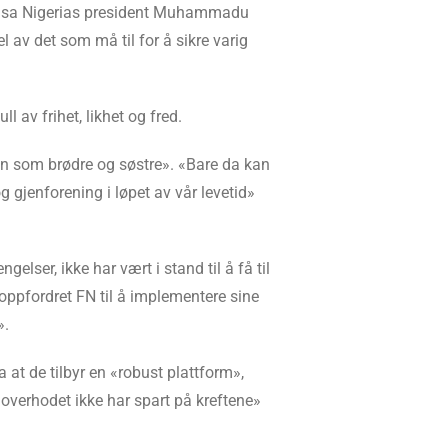
g,» sa Nigerias president Muhammadu
l av det som må til for å sikre varig
l av frihet, likhet og fred.
en som brødre og søstre». «Bare da kan
 gjenforening i løpet av vår levetid»
gelser, ikke har vært i stand til å få til
oppfordret FN til å implementere sine
».
 at de tilbyr en «robust plattform»,
«overhodet ikke har spart på kreftene»