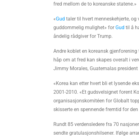
fred mellom de to koreanske statene.»
«
Gud
taler til hvert menneskehjerte, og
guddommelig mulighet» for
Gud
til å 
åndelig rådgiver for Trump.
Andre koblet en koreansk gjenforening t
håp om at fred kan skapes overalt i ver
Jimmy Morales, Guatemalas president
«Korea kan etter hvert bli et lysende ek
2001-2010. «Et gudsvelsignet forent Ko
organisasjonskomitéen for Globalt topp
skisserte en spennende fremtid for den 
Rundt 85 verdensledere fra 70 nasjoner 
sendte gratulasjonshilsener. Ifølge arr