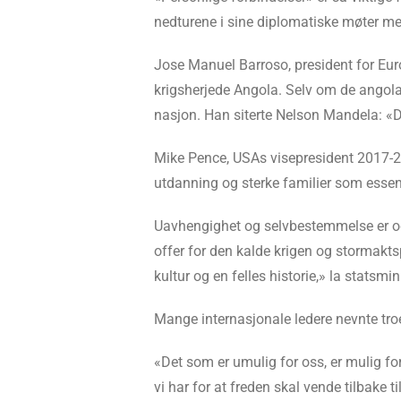
nedturene i sine diplomatiske møter m
Jose Manuel Barroso, president for Eur
krigsherjede Angola. Selv om de angolan
nasjon. Han siterte Nelson Mandela: «Det
Mike Pence, USAs visepresident 2017-2021
utdanning og sterke familier som essensi
Uavhengighet og selvbestemmelse er og
offer for den kalde krigen og stormaktsp
kultur og en felles historie,» la statsm
Mange internasjonale ledere nevnte tr
«Det som er umulig for oss, er mulig fo
vi har for at freden skal vende tilbake t