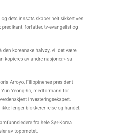
og dets innsats skaper helt sikkert «en
predikant, forfatter, tv-evangelist og
å den koreanske halvøy, vil det være
an kopieres av andre nasjoner,» sa
oria Arroyo, Filippinenes president
dr. Yun Yeong-ho, medformann for
erdenskjent investeringsekspert,
ikke lenger blokkerer reise og handel.
 samfunnsledere fra hele Sør-Korea
eler av toppmøtet.