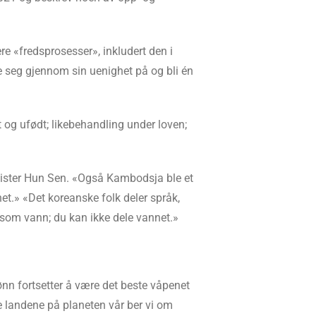
e «fredsprosesser», inkludert den i
be seg gjennom sin uenighet på og bli én
dt og ufødt; likebehandling under loven;
nister Hun Sen. «Også Kambodsja ble et
et.» «Det koreanske folk deler språk,
er som vann; du kan ikke dele vannet.»
nn fortsetter å være det beste våpenet
lle landene på planeten vår ber vi om