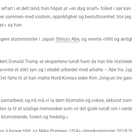
ar erfart i et delt land, han håpet at «en dag snart» folket i sør k
der sammen med visdom, oppriktighet og besluttsomhet, tror jeg at
r,» sa han.
idligere statsminister i Japan
Shinzo Abe
, og nevnte «tillit og ærl
sident Donald Trump at ekspertene rundt ham da han ble statsled
viste et slikt syn og i stedet arbeidet med allierte – Abe fra 
». Det førte til at han møtte Nord-Koreas leder Kim Jong-un tre g
 samarbeid, og nå må vi la dem blomstre og vokse, akkurat som 
an la til at utallige mennesker som vil det gode rundt om i verden,
e, blomstrende, forent og fredelig.»
or å bygge tillit, sa
Mike Pompeo
, USAs utenriksminister 2018-