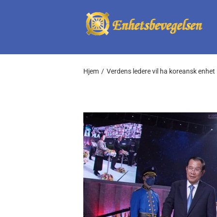
Skip
to
content
Hjem
Verdens ledere vil ha koreansk enhet
View
Larger
Image