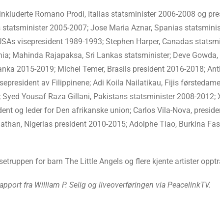
 inkluderte Romano Prodi, Italias statsminister 2006-2008 og 
s statsminister 2005-2007; Jose Maria Aznar, Spanias statsmin
USAs visepresident 1989-1993; Stephen Harper, Canadas statsmin
lbania; Mahinda Rajapaksa, Sri Lankas statsminister; Deve Gowda,
 Lanka 2015-2019; Michel Temer, Brasils president 2016-2018; An
epresident av Filippinene; Adi Koila Nailatikau, Fijis førsteda
 Syed Yousaf Raza Gillani, Pakistans statsminister 2008-2012
ent og leder for Den afrikanske union; Carlos Vila-Nova, presid
athan, Nigerias president 2010-2015; Adolphe Tiao, Burkina Fa
uppen for barn The Little Angels og flere kjente artister opptr
apport fra William P. Selig og liveoverføringen via PeacelinkTV.