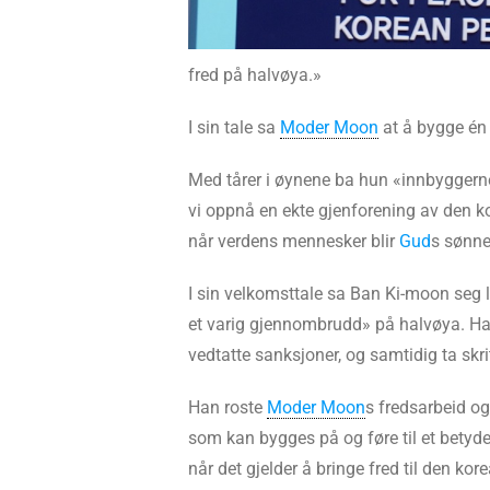
fred på halvøya.»
I sin tale sa
Moder Moon
at å bygge én 
Med tårer i øynene ba hun «innbyggerne
vi oppnå en ekte gjenforening av den ko
når verdens mennesker blir
Gud
s sønne
I sin velkomsttale sa Ban Ki-moon seg lei 
et varig gjennombrudd» på halvøya. Han
vedtatte sanksjoner, og samtidig ta skri
Han roste
Moder Moon
s fredsarbeid o
som kan bygges på og føre til et bety
når det gjelder å bringe fred til den kor