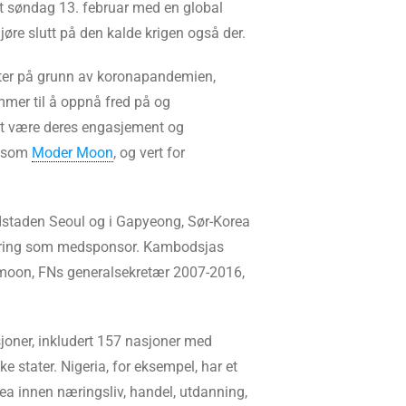
t søndag 13. februar med en global
jøre slutt på den kalde krigen også der.
eter på grunn av koronapandemien,
ommer til å oppnå fred på og
et være deres engasjement og
t som
Moder Moon
, og vert for
dstaden Seoul og i Gapyeong, Sør-Korea
gering som medsponsor. Kambodsjas
moon, FNs generalsekretær 2007-2016,
joner, inkludert 157 nasjoner med
e stater. Nigeria, for eksempel, har et
rea innen næringsliv, handel, utdanning,