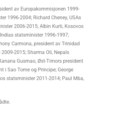
president av Europakommisjonen 1999-
ister 1996-2004; Richard Cheney, USAs
ister 2006-2015; Albin Kurti, Kosovos
 Indias statsminister 1996-1997;
thony Carmona, president av Trinidad
me 2009-2015; Sharma Oli, Nepals
; Xanana Gusmao, Øst-Timors president
ent i Sao Tome og Principe; George
sos statsminister 2011-2014; Paul Mba,
ådte.