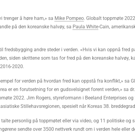
 vi trenger å høre ham,» sa
Mike Pompeo
. Globalt toppmøte 2022 
handle på den koreanske halvøy, sa
Paula White
-Cain, amerikansk 
il fredsbygging andre steder i verden. «Hvis vi kan oppnå fred p
den, siden skrittene som tas for fred på den koreanske halvøy, k
 2016-2020.
sempel for verden på hvordan fred kan oppstå fra konflikt,» sa Gl
rea er en forutsetning for en gudsvelsignet forent verden,» sa 
møte 2022. Jim Rogers, styreformann i Beeland Enterprises og v
asiatiske Stillehavsregionen, spesielt når Koreas 38. breddegrad 
talte personlig på toppmøtet eller via video, og 11 politiske og
angørene sendte over 3500 nettverk rundt om i verden hele eller d