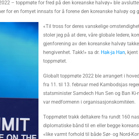
2022 – toppmøte for fred på den koreanske halvøy» ble avslutte
ner for en fornyet innsats for å forene den koreanske halvøy og g
«Til tross for deres vanskelige omstendigh
stoler jeg på at dere, våre globale ledere, k
gjenforening av den koreanske halvøy takk
hengivenhet. Takk!» sa dr.
Hak-ja Han
, kjen
toppmøtet.
Globalt toppmøte 2022 ble arrangert i hove
fra 11. til 13. februar med Kambodsjas re
statsminister Samdech Hun Sen og Ban Ki-
var medformenn i organisasjonskomitéen.
Toppmøtet trakk deltakere fra rundt 160 nas
diplomatiske bånd til en eller begge koreansk
«like varmt forhold til både Sør- og Nord-Ko