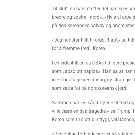
Til slutt, sa han at etter det han selv h
brødre og søstre i nord». «Hvis vi arbei
på den koreanske halvøy og andre stede
«Jeg har stor tillit til ordet ‘håp’,» sa t
for å fremme fred i Korea.
I en videohilsen sa USAs tidligere pre
som «absolutt håpløs». Han sa at han av
in – for å lage «en dristig, ny strategi
som satte fot på nordkoreansk jord.
Sammen har «vi sådd frøene til fred og
ville være en dyp tragedie,» sa Trump. H
Korea som til slutt blir trygt, velståend
«Personlige forbindelser» er så viktige f