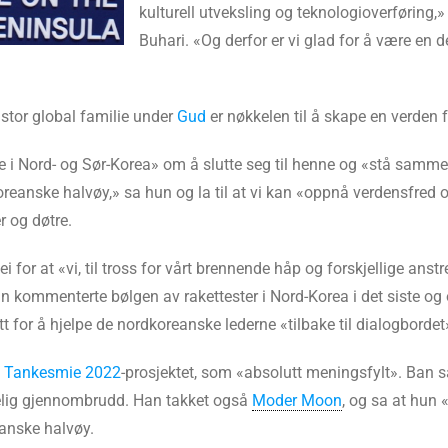
kulturell utveksling og teknologioverførin
Buhari. «Og derfor er vi glad for å være en de
stor global familie under
Gud
er nøkkelen til å skape en verden ful
 i Nord- og Sør-Korea» om å slutte seg til henne og «stå samm
reanske halvøy,» sa hun og la til at vi kan «oppnå verdensfred og
r og døtre.
for at «vi, til tross for vårt brennende håp og forskjellige anstren
 kommenterte bølgen av rakettester i Nord-Korea i det siste og 
tt for å hjelpe de nordkoreanske lederne «tilbake til dialogbordet
g
Tankesmie 2022
-prosjektet, som «absolutt meningsfylt». Ban sa
delig gjennombrudd. Han takket også
Moder Moon
, og sa at hun 
eanske halvøy.