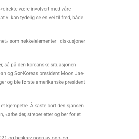
an «direkte være involvert med våre
 vi kan tydelig se en vei til fred, både
ighet» som nøkkelelementer i diskusjoner
er, så på den koreanske situasjonen
Japan og Sør-Koreas president Moon Jae-
anger og ble første amerikanske president
et kjempetre. Å kaste bort den sjansen
 «arbeider, streber etter og ber for et
2021 og beskrev noen av opp- og