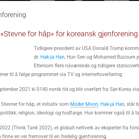
nforening
«Stevne for håp» for koreansk gjenforening
Tidligere president av USA Donald Trump komm
dr.
Hak-ja Han
, Hun Sen og Mohamed Bazoum på 
Ettersom flere nåværende og tidligere statsoverh
er til å følge programmet via TV og internettoverføring.
tember 2021 kl 0140 norsk tid og blir overført fra Sør-Korea vi
e Stevner for håp, et initiativ som
Moder Moon
,
Hak-ja Han
, står
 politikk, religion, ideologi og hudfarge. Hun kommer også til å t
 2022 (Think Tank 2022), et globalt nettverk av eksperter fra fors
 finne en vei fremover til en fredelig gjenforening.