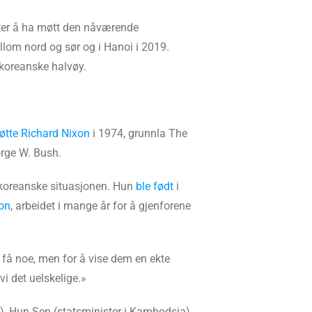
tter å ha møtt den nåværende
llom nord og sør og i Hanoi i 2019.
n koreanske halvøy.
øtte Richard Nixon
i 1974, grunnla The
rge W. Bush.
te koreanske situasjonen. Hun
ble født
i
on
, arbeidet i mange år for å gjenforene
å få noe, men for å vise dem en ekte
vi det uelskelige.»
), Hun Sen (statsminister i Kambodsja),