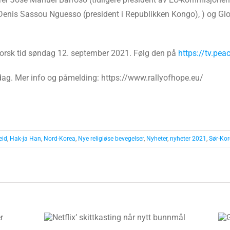
nis Sassou Nguesso (president i Republikken Kongo), ) og Glori
orsk tid søndag 12. september 2021. Følg den på
https://tv.peac
dag. Mer info og påmelding: https://www.rallyofhope.eu/
eid
,
Hak-ja Han
,
Nord-Korea
,
Nye religiøse bevegelser
,
Nyheter
,
nyheter 2021
,
Sør-Ko