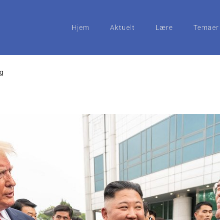
Hjem
Aktuelt
Lære
Temaer
ng