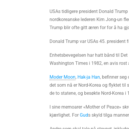
USAs tidligere president Donald Trump
nordkoreanske lederen Kim Jong-un fler
Trump blir ofte gitt æren for for å ha gj
Donald Trump var USAs 45. president fr
Enhetsbevegelsen har hatt bånd til Det 
Washington Times i 1982, en avis rost
Moder Moon
,
Hak-ja Han
, befinner seg
det som nå er Nord-Korea og flyktet til 
de to statene, og besøkte Nord-Korea 
I sine memoarer «Mother of Peace» sk
kjærlighet. For
Gud
s skyld tilga mannen
Andre som skal tale på stevnet, inklud