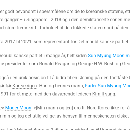
 er godt bevandret i spørsmålene om de to koreanske statene, e
e ganger – i Singapore i 2018 og i den demilitariserte sonen me
ort store fremskritt i forholdet til den lukkede staten nord på de
a 2017 til 2021, som representant for Det republikanske partiet.
republikanske partiet i mange år, helt siden
Sun Myung Moon
m
 av presidenter som Ronald Reagan og George H.W. Bush og Geo
 også i en unik posisjon til å bidra til en løsning på den fastlås
sør før
Koreakrigen
. Hun og hennes mann,
Fader Sun Myung Mo
i 1991 for et møte med den daværende lederen
Kim Il-sung
.
rev
Moder Moon
: «[Min mann og jeg] dro til Nord-Korea ikke for 
 min og jeg det utilgivelige; av hensyn til menneskeheten elsket 
erer José Manuel Barroso (tidligere president av EU-kommisjonen