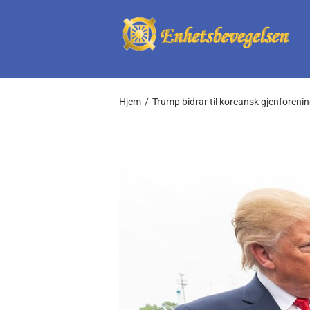
Skip
to
content
Hjem
Trump bidrar til koreansk gjenforeni
View
Larger
Image