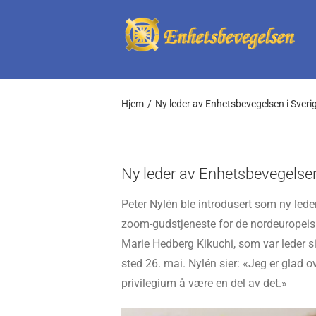
Skip
to
content
Hjem
Ny leder av Enhetsbevegelsen i Sveri
Ny leder av Enhetsbevegelsen
Peter Nylén ble introdusert som ny led
zoom-gudstjeneste for de nordeuropeiske
Marie Hedberg Kikuchi, som var leder 
sted 26. mai. Nylén sier: «Jeg er glad o
privilegium å være en del av det.»