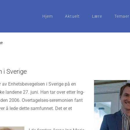
Hjem
Aktuelt
Lære
Temaer
ge
 i Sverige
er av Enhetsbevegelsen i Sverige på en
 landene 27. juni. Han tar over etter Ing-
siden 2006. Overtagelses-seremonien fant
ver å lede dette samfunnet. Det er et