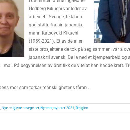
I de femten årene Ing-Marie
Hedberg Kikuchi var leder av
arbeidet i Sverige, fikk hun
god støtte fra sin japanske
mann Katsuyuki Kikuchi
(1959-2021). Et av de aller
siste prosjektene de tok på seg sammen, var å o
japansk til svensk. De la ned et kjempearbeid o
 i mai. På begynnelsen av året fikk de vite at han hadde kreft. Tr
redens mor som torkar mänsklighetens tårar».
t
,
Nye religiøse bevegelser
,
Nyheter
,
nyheter 2021
,
Religion