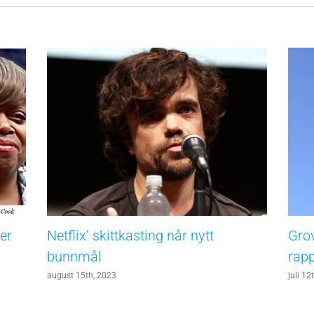
er
Netflix’ skittkasting når nytt
Grov
bunnmål
rapp
august 15th, 2023
juli 12