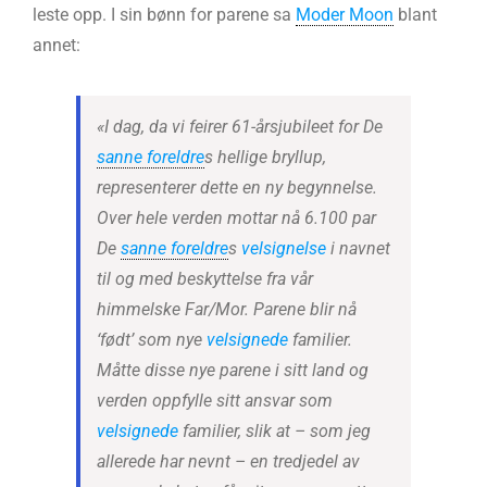
leste opp. I sin bønn for parene sa
Moder Moon
blant
annet:
«I dag, da vi feirer 61-årsjubileet for De
sanne foreldre
s hellige bryllup,
representerer dette en ny begynnelse.
Over hele verden mottar nå 6.100 par
De
sanne foreldre
s
velsignelse
i navnet
til og med beskyttelse fra vår
himmelske Far/Mor. Parene blir nå
‘født’ som nye
velsignede
familier.
Måtte disse nye parene i sitt land og
verden oppfylle sitt ansvar som
velsignede
familier, slik at – som jeg
allerede har nevnt – en tredjedel av