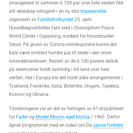
arrangørene til sammen 6.100 par over hele verden fikk
sitt ekteskap velsignet i en ny stor
massevielse
organisert av
Familieforbundet
25. april.
Hovedbegivenheten fant sted i Cheongshim Peace
World Center i Gapyeong, nordøst for hovedstaden
Seoul. På grunn av Corona-restriksjonene kunne det
bare være omtrent hundre par til stede i den store
innendørsarenaen. Resten av de 6.100 parene deltok
på seremonier holdt samtidig i 64 land over hele
verden. Her i Europa ble det holdt slike arrangementer i
Tyskland, Frankrike, Italia, Østerrike, Ungarn, Tsjekkia,
Kosovo og Ukraina.
Tilstelningene var en del av feiringen av 61-årsjubileeet
for
Fader
og
Moder Moon
s
eget bryllup
i 1960. Derfor
åpnet programmet med en video om De
sanne foreldre