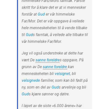
himmelske Fars/Mors favntak. Første
skritt for å klare det er at vi mennesker
forstår at
Gud
er vår himmelske
Far/Mor. Det er vår oppgave å veilede
hele menneskeheten til å vende tilbake
til
Gud
s favntak, å veilede alle tilbake til
vår himmelske Far/Mor.
Jeg vil også understreke at dette har
vært De
sanne foreldre
s oppgave. På
grunn av De
sanne foreldre
kan
menneskeheten bli
velsignet
, bli
velsignede
familier, som kan bli født på
ny, som en del av
Gud
s arvelinje og bli
Gud
s kjære sønner og døtre.
I løpet av de siste «6.000 årene» har