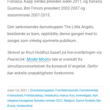
Fonseca, Kapp Verdes presiden siden 2011, og Xanana
Gusmao, Øst-Timors president 2002-2007 og
statsminister 2007-2015.
Den sørkoreanske dansetruppen The Little Angels,
bestående av barn, opptrådte, denne gangen med to
sanger, som virkelig sjarmerte publikum.
Skrevet av Knut Holdhus basert på live-overføringen via
PeaceLink.
Moder Moon
s tale er oversatt fra
simultanoversettelsen fra koreansk til engelsk. Derfor
kan enkelte unøyaktigheter forekomme.
mars 1st, 2021
|
Enhetsbevegelsen
,
Familieforbundet
,
Familieverdier
,
Fredsarbeid
,
Fredsbudskap
,
fredskultur
,
Hak-ja Han
,
Interreligiøs
,
Nye
religiøse bevegelser
,
Nyheter
,
nyheter 2021
,
Religion
,
Sanne foreldre
,
Sør-
Korea
,
Verdensfred