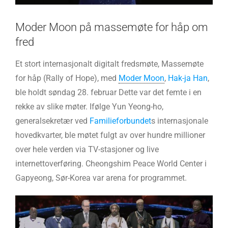
Moder Moon på massemøte for håp om
fred
Et stort internasjonalt digitalt fredsmøte, Massemøte
for håp (Rally of Hope), med
Moder Moon
,
Hak-ja Han
,
ble holdt søndag 28. februar Dette var det femte i en
rekke av slike møter. Ifølge Yun Yeong-ho,
generalsekretær ved
Familieforbundet
s internasjonale
hovedkvarter, ble møtet fulgt av over hundre millioner
over hele verden via TV-stasjoner og live
internettoverføring. Cheongshim Peace World Center i
Gapyeong, Sør-Korea var arena for programmet.