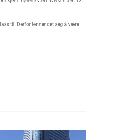
som kjent møtene vært avlyst siden 12.
ss til. Derfor lønner det seg å være
e