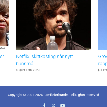
er
Netflix’ skittkasting når nytt
Grov
bunnmål
rapp
august 15th, 2023
juli 12
Copyright © 2001-2024 Familieforbundet | All Rights Reserved
Facebook
X
YouTube