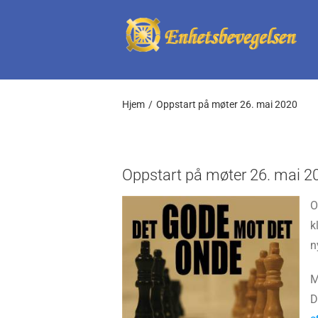
Skip
to
content
Hjem
Oppstart på møter 26. mai 2020
Oppstart på møter 26. mai 2
O
k
n
M
D