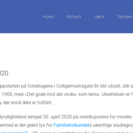
Hjem
Aktuelt
Lære
Temaer
020
ppstarten på foredragene i Colbjørnsensgate 8c blir utsatt, slik 
l 1900, med «Det gode mot det onde» som tema. Utsettelsen er for
y dør ennå ikke er fullført.
yndighetene lempet 30. april 2020 på restriksjonene for mindre
ermed er det grønt lys for
Familieforbundet
s ukentlige studiegru