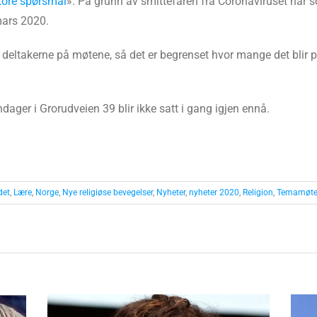
tore spørsmål
». På grunn av smittefaren fra Coronaviruset har 
ars 2020.
eltakerne på møtene, så det er begrenset hvor mange det blir pla
dager i Grorudveien 39 blir ikke satt i gang igjen ennå.
det
,
Lære
,
Norge
,
Nye religiøse bevegelser
,
Nyheter
,
nyheter 2020
,
Religion
,
Temamøt