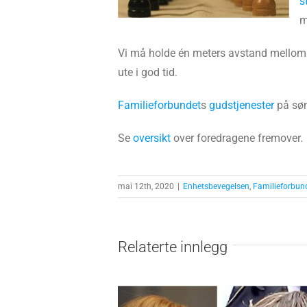
s
m
Vi må holde én meters avstand mellom d
ute i god tid.
Familieforbundet
s
gudstjenester
på søn
Se
oversikt
over foredragene fremover.
mai 12th, 2020
|
Enhetsbevegelsen
,
Familieforbun
Relaterte innlegg