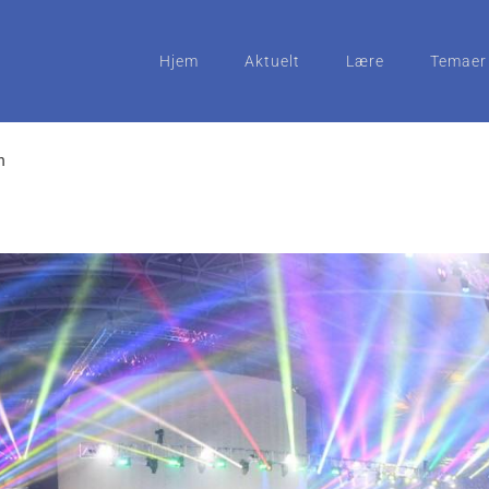
Hjem
Aktuelt
Lære
Temaer
n