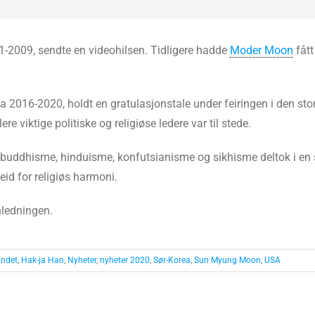
1-2009, sendte en videohilsen. Tidligere hadde
Moder Moon
fått
 2016-2020, holdt en gratulasjonstale under feiringen i den st
re viktige politiske og religiøse ledere var til stede.
 buddhisme, hinduisme, konfutsianisme og sikhisme deltok i en
beid for religiøs harmoni.
anledningen.
undet
,
Hak-ja Han
,
Nyheter
,
nyheter 2020
,
Sør-Korea
,
Sun Myung Moon
,
USA