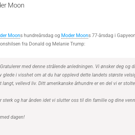
der Moon
der Moon
s hundreårsdag og
Moder Moon
s 77-årsdag i Gapyeong
jonshilsen fra Donald og Melanie Trump:
Gratulerer med denne strålende anledningen. Vi ønsker deg og din
t av glede i visshet om at du har opplevd dette landets største velsi
ngt, vellevd liv. Ditt amerikanske århundre er en del vi er stolte 
 er sterk og har ånden idet vi slutter oss til din familie og dine v
r med dagen!