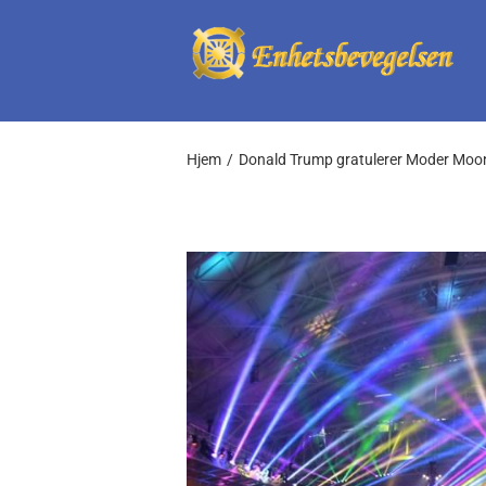
Skip
to
content
Hjem
Donald Trump gratulerer Moder Moo
View
Larger
Image