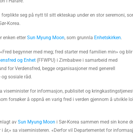
on i Harare.
forplikte seg på nytt til sitt ekteskap under en stor seremoni, s
Sør-Korea.
r enken etter
Sun Myung Moon
, som grunnla
Enhetskirken
.
t «Fred begynner med meg; fred starter med familien min» og blir
densfred og Enhet
(FFWPU) i Zimbabwe i samarbeid med
und for Verdensfred, begge organisasjoner med generell
og sosiale råd.
a viseminister for informasjon, publisitet og kringkastingstjene
som forsøker å oppnå en varig fred i verden gjennom å utvikle 
nnlagt av
Sun Myung Moon
i Sør-Korea sammen med sin kone dr.
r,» sa viseministeren. «Derfor vil Departementet for informasjo