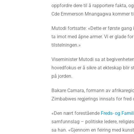
oppfordre dere til å rapportere fakta,
Cde Emmerson Mnangagwa kommer til å 
Mutodi fortsatte: «Dette er første gang i
ta imot med åpne armer. Vi er glade for 
tilstelningen.»
Viseminister Mutodi sa at begivenheten v
hovedfokus er å sikre at ekteskap blir
på jorden.
Bakare Camara, formann av afrikaregi
Zimbabwes regjerings innsats for fred 
«Den nært forestående
Freds- og Famil
samfunnslag – politiske ledere, religiø
sa han. «Gjennom en feiring med kunst, 