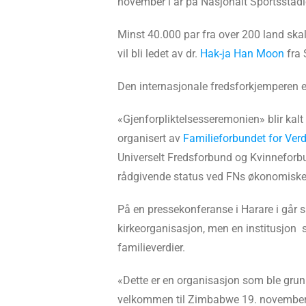
november i år på Nasjonalt Sportsstadi
Minst 40.000 par fra over 200 land skal 
vil bli ledet av dr.
Hak-ja Han Moon
fra 
Den internasjonale fredsforkjemperen e
«Gjenforpliktelsesseremonien» blir kal
organisert av
Familieforbundet for Ver
Universelt Fredsforbund og Kvinneforb
rådgivende status ved FNs økonomiske 
På en pressekonferanse i Harare i går s
kirkeorganisasjon, men en institusjon 
familieverdier.
«Dette er en organisasjon som ble gru
velkommen til Zimbabwe 19. november i å