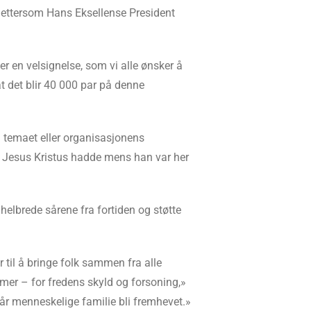
n ettersom Hans Eksellense President
 er en velsignelse, som vi alle ønsker å
at det blir 40 000 par på denne
om temaet eller organisasjonens
en Jesus Kristus hadde mens han var her
elbrede sårene fra fortiden og støtte
til å bringe folk sammen fra alle
mmer – for fredens skyld og forsoning,»
vår menneskelige familie bli fremhevet.»