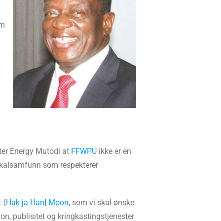
om
ster Energy Mutodi at
FFWPU
ikke er en
lokalsamfunn som respekterer
 [
Hak-ja Han] Moon
, som vi skal ønske
n, publisitet og kringkastingstjenester