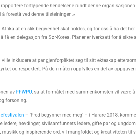
 og rapportere fortløpende hendelsene rundt denne organisasjone
forestå ved denne tilstelningen.»
 Afrika at en slik begivenhet skal holdes, og for oss å ha det her
å få en delegasjon fra Sør-Korea. Planer er iverksatt for å sikre 
ille inkludere at par gjenforpliktet seg til sitt ekteskap etters
 styrket og respektert. På den måten oppfylles en del av oppgav
onen av
FFWPU
, sa at formålet med sammenkomsten vil være å h
og forsoning.
iefestivalen
– ‘Fred begynner med meg’ – i Harare 2018, kommer 
se ledere, høvdinger, sivilsamfunnets ledere, gifte par og ungdo
musikk og inspirerende ord, vil mangfoldet og kreativiteten til 