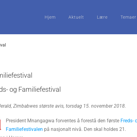
Hjem
Aktuelt
Lære
Temaer
ival
iliefestival
ds- og Familiefestival
Herald, Zimbabwes største avis, torsdag 15. november 2018.
President Mnangagwa forventes å forestå den første
Freds- 
Familiefestivalen
på nasjonalt nivå. Den skal holdes 21.