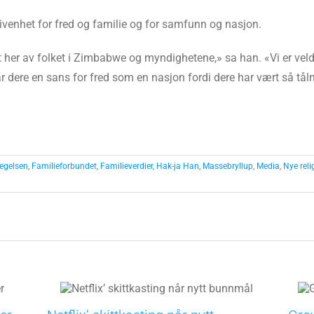
givenhet for fred og familie og for samfunn og nasjon.
t her av folket i Zimbabwe og myndighetene,» sa han. «Vi er veldig 
 dere en sans for fred som en nasjon fordi dere har vært så tål
egelsen
,
Familieforbundet
,
Familieverdier
,
Hak-ja Han
,
Massebryllup
,
Media
,
Nye reli