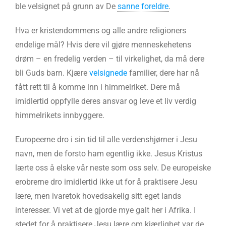
ble velsignet på grunn av De
sanne foreldre
.
Hva er kristendommens og alle andre religioners
endelige mål? Hvis dere vil gjøre menneskehetens
drøm – en fredelig verden – til virkelighet, da må dere
bli Guds barn. Kjære
velsignede
familier, dere har nå
fått rett til å komme inn i himmelriket. Dere må
imidlertid oppfylle deres ansvar og leve et liv verdig
himmelrikets innbyggere.
Europeerne dro i sin tid til alle verdenshjørner i Jesu
navn, men de forsto ham egentlig ikke. Jesus Kristus
lærte oss å elske vår neste som oss selv. De europeiske
erobrerne dro imidlertid ikke ut for å praktisere Jesu
lære, men ivaretok hovedsakelig sitt eget lands
interesser. Vi vet at de gjorde mye galt her i Afrika. I
stedet for å praktisere Jesu lære om kjærlighet var de