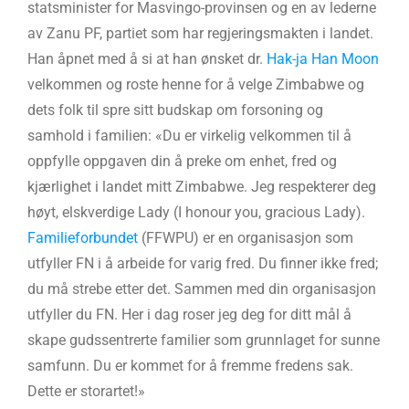
statsminister for Masvingo-provinsen og en av lederne
av Zanu PF, partiet som har regjeringsmakten i landet.
Han åpnet med å si at han ønsket dr.
Hak-ja Han Moon
velkommen og roste henne for å velge Zimbabwe og
dets folk til spre sitt budskap om forsoning og
samhold i familien: «Du er virkelig velkommen til å
oppfylle oppgaven din å preke om enhet, fred og
kjærlighet i landet mitt Zimbabwe. Jeg respekterer deg
høyt, elskverdige Lady (I honour you, gracious Lady).
Familieforbundet
(FFWPU) er en organisasjon som
utfyller FN i å arbeide for varig fred. Du finner ikke fred;
du må strebe etter det. Sammen med din organisasjon
utfyller du FN. Her i dag roser jeg deg for ditt mål å
skape gudssentrerte familier som grunnlaget for sunne
samfunn. Du er kommet for å fremme fredens sak.
Dette er storartet!»