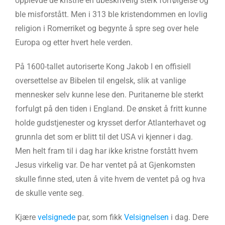
opplevde de kristne en ubeskrivelig sterk forfølgelse og
ble misforstått. Men i 313 ble kristendommen en lovlig
religion i Romerriket og begynte å spre seg over hele
Europa og etter hvert hele verden.
På 1600-tallet autoriserte Kong Jakob I en offisiell
oversettelse av Bibelen til engelsk, slik at vanlige
mennesker selv kunne lese den. Puritanerne ble sterkt
forfulgt på den tiden i England. De ønsket å fritt kunne
holde gudstjenester og krysset derfor Atlanterhavet og
grunnla det som er blitt til det USA vi kjenner i dag.
Men helt fram til i dag har ikke kristne forstått hvem
Jesus virkelig var. De har ventet på at Gjenkomsten
skulle finne sted, uten å vite hvem de ventet på og hva
de skulle vente seg.
Kjære
velsignede
par, som fikk
Velsignelsen
i dag. Dere