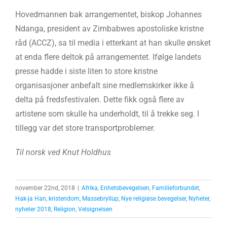
Hovedmannen bak arrangementet, biskop Johannes
Ndanga, president av Zimbabwes apostoliske kristne
råd (ACCZ), sa til media i etterkant at han skulle ønsket
at enda flere deltok på arrangementet. Ifølge landets
presse hadde i siste liten to store kristne
organisasjoner anbefalt sine medlemskirker ikke å
delta på fredsfestivalen. Dette fikk også flere av
artistene som skulle ha underholdt, til å trekke seg. I
tillegg var det store transportproblemer.
Til norsk ved Knut Holdhus
november 22nd, 2018
|
Afrika
,
Enhetsbevegelsen
,
Familieforbundet
,
Hak-ja Han
,
kristendom
,
Massebryllup
,
Nye religiøse bevegelser
,
Nyheter
,
nyheter 2018
,
Religion
,
Velsignelsen