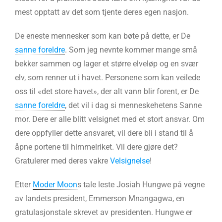
mest opptatt av det som tjente deres egen nasjon.
De eneste mennesker som kan bøte på dette, er De
sanne foreldre
. Som jeg nevnte kommer mange små
bekker sammen og lager et større elveløp og en svær
elv, som renner ut i havet. Personene som kan veilede
oss til «det store havet», der alt vann blir forent, er De
sanne foreldre
, det vil i dag si menneskehetens Sanne
mor. Dere er alle blitt velsignet med et stort ansvar. Om
dere oppfyller dette ansvaret, vil dere bli i stand til å
åpne portene til himmelriket. Vil dere gjøre det?
Gratulerer med deres vakre
Velsignelse
!
Etter
Moder Moon
s tale leste Josiah Hungwe på vegne
av landets president, Emmerson Mnangagwa, en
gratulasjonstale skrevet av presidenten. Hungwe er