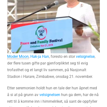
Moder Moon
,
Hak-ja Han
, foresto en stor
velsignelse
,
der flere tusen gifte par gjenforpliktet seg til evig
trofasthet og et langt liv sammen, på Nasjonalt
Stadion i Harare, Zimbabwe, onsdag 21. november.
Etter seremonien holdt hun en tale der hun åpnet med
å si at på grunn av
velsignelsen
hun ga dem, har de nå
rett til å komme inn i himmelriket, så sant de oppfyller