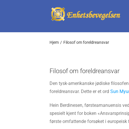
Skip
to
content
Hjem
Filosof om foreldreansvar
Filosof om foreldreansvar
Den tysk-amerikanske jødiske filosofe
foreldreansvar. Dette er et ord
Sun Myu
Hein Berdinesen, førsteamanuensis ved
spesielt kjent for boken «Ansvarsprinsip
første omfattende forsøket i europeisk f