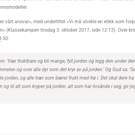
unnsmodeller.
 vårt ansvar», med undertittel «Vi må utvikle en etikk som forplik
 barn» (Klassekampen tirsdag 3. oktober 2017, side 12-13). Over 
8
-30:
m: ‘Vær fruktbare og bli mange, fyll jorden og legg den under dere
melen og over alle dyr som det kryr av på jorden.’ Og Gud sa: ‘Se,
le jorden, og alle trær som bærer frukt med frø i. Det skal dere ha 
 og til alt som kryper på jorden, alt som har livsånde i seg, gir je