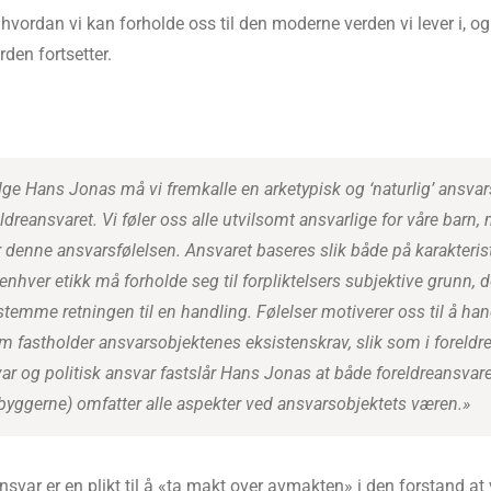
hvordan vi kan forholde oss til den moderne verden vi lever i, 
orden fortsetter.
ølge Hans Jonas må vi fremkalle en arketypisk og ‘naturlig’ ansvar
ldreansvaret. Vi føler oss alle utvilsomt ansvarlige for våre barn,
r denne ansvarsfølelsen. Ansvaret baseres slik både på karakteris
enhver etikk må forholde seg til forpliktelsers subjektive grunn, d
bestemme retningen til en handling. Følelser motiverer oss til å han
om fastholder ansvarsobjektenes eksistenskrav, slik som i foreldre
r og politisk ansvar fastslår Hans Jonas at både foreldreansvare
nbyggerne) omfatter alle aspekter ved ansvarsobjektets væren.»
ansvar er en plikt til å «ta makt over avmakten» i den forstand at 