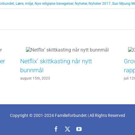
forbundet
,
Lære
,
miljø
,
Nye religiøse bevegelser
,
Nyheter
,
Nyheter 2017
,
Sun Myung M
er
Netflix’ skittkasting når nytt
Grov
bunnmål
rapp
august 15th, 2023
juli 12
Copyright © 2001-2024 Familieforbundet | All Rights Reserved
Facebook
X
YouTube