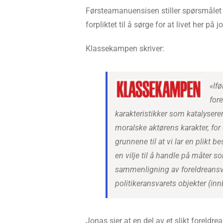
Førsteamanuensisen stiller spørsmålet 
forpliktet til å sørge for at livet her på j
Klassekampen skriver:
«If
fore
karakteristikker som katalysere
moralske aktørens karakter, for 
grunnene til at vi lar en plikt 
en vilje til å handle på måter s
sammenligning av foreldreansva
politikeransvarets objekter (in
Jonas sier at en del av et slikt foreldre