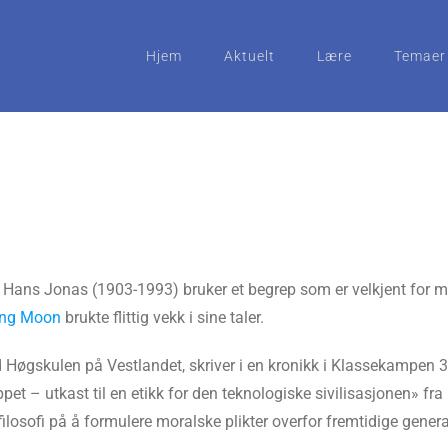
Hjem
Aktuelt
Lære
Temaer
n Hans Jonas (1903-1993) bruker et begrep som er velkjent for
ng Moon
brukte flittig vekk i sine taler.
 Høgskulen på Vestlandet, skriver i en kronikk i Klassekampen 
pet – utkast til en etikk for den teknologiske sivilisasjonen» fra
ilosofi på å formulere moralske plikter overfor fremtidige generas