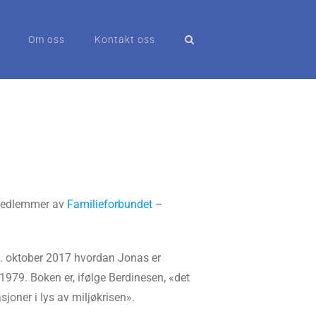
Om oss
Kontakt oss
 medlemmer av
Familieforbundet
–
3. oktober 2017 hvordan Jonas er
 1979. Boken er, ifølge Berdinesen, «det
joner i lys av miljøkrisen».