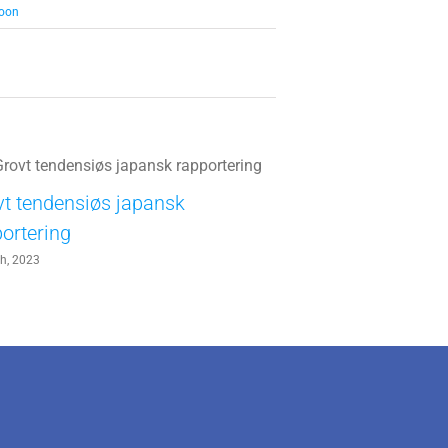
oon
t tendensiøs japansk
Oppfordring til 
ortering
juli 6th, 2023
th, 2023